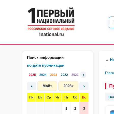
Поиск информации
← Н
по дате публикации
Глав
›
2025
2024
2023
2022
2021
‹
›
П
Май
2026
Вс
Пн
Вт
Ср
Чт
Пт
Сб
Вс
1
2
3