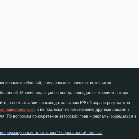
мационных сообщений, полученных из внешних источников.
бавлений. Мнение редакции не всегда совпадает с мнением автора.
те, в соответствии с законодательством РФ об охране результатов
ый национальный"
, и не подлежат использованию другими лицами в
я. По вопросам приобретение авторских прав и рекламы обращаться в
 информационным агентством "Национальный альянс"
.