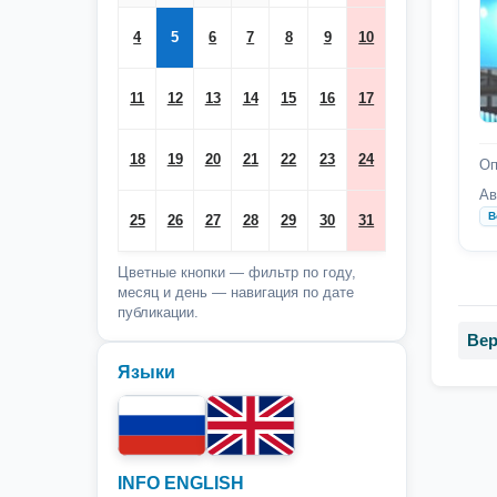
4
5
6
7
8
9
10
11
12
13
14
15
16
17
18
19
20
21
22
23
24
Оп
Ав
В
25
26
27
28
29
30
31
Цветные кнопки — фильтр по году,
месяц и день — навигация по дате
публикации.
Вер
Языки
INFO ENGLISH