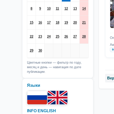
8
9
10
11
12
13
14
15
16
17
18
19
20
21
22
23
24
25
26
27
28
Оп
Ав
В
29
30
Цветные кнопки — фильтр по году,
месяц и день — навигация по дате
публикации.
Вер
Языки
INFO ENGLISH