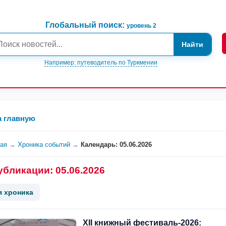
Глобальный поиск:
уровень 2
Найти
Например: путеводитель по Туркмении
а главную
ная
→
Хроника событий
→
Календарь: 05.06.2026
убликации: 05.06.2026
я хроника
XII книжный фестиваль-2026: