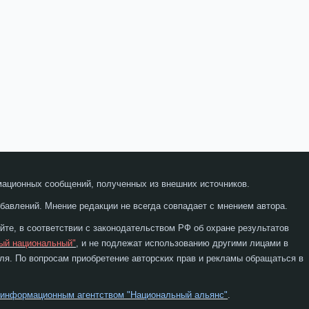
мационных сообщений, полученных из внешних источников.
бавлений. Мнение редакции не всегда совпадает с мнением автора.
те, в соответствии с законодательством РФ об охране результатов
ый национальный"
, и не подлежат использованию другими лицами в
я. По вопросам приобретение авторских прав и рекламы обращаться в
 информационным агентством "Национальный альянс"
.