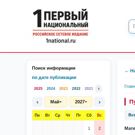
Поиск информации
← Н
по дате публикации
Глав
›
2025
2024
2023
2022
2021
‹
›
П
Май
2027
Вс
Пн
Вт
Ср
Чт
Пт
Сб
Вс
Мате
1
2