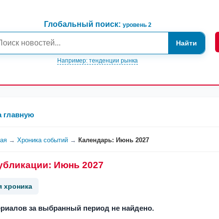
Глобальный поиск:
уровень 2
Найти
Например: тенденции рынка
а главную
ная
→
Хроника событий
→
Календарь: Июнь 2027
убликации: Июнь 2027
я хроника
риалов за выбранный период не найдено.