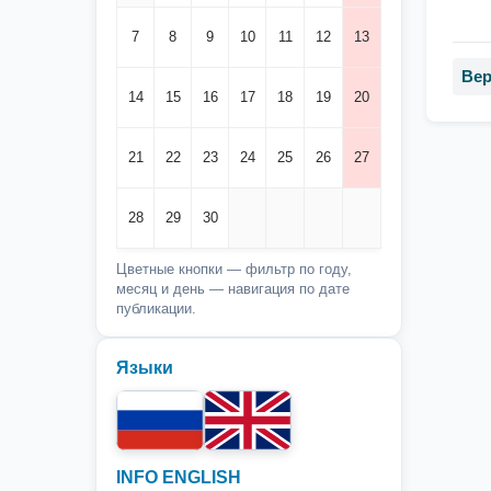
7
8
9
10
11
12
13
Вер
14
15
16
17
18
19
20
21
22
23
24
25
26
27
28
29
30
Цветные кнопки — фильтр по году,
месяц и день — навигация по дате
публикации.
Языки
INFO ENGLISH