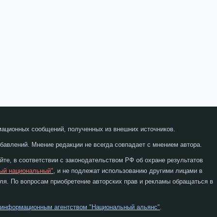
мационных сообщений, полученных из внешних источников.
бавлений. Мнение редакции не всегда совпадает с мнением автора.
те, в соответствии с законодательством РФ об охране результатов
ый национальный"
, и не подлежат использованию другими лицами в
я. По вопросам приобретение авторских прав и рекламы обращаться в
 информационным агентством "Национальный альянс"
.