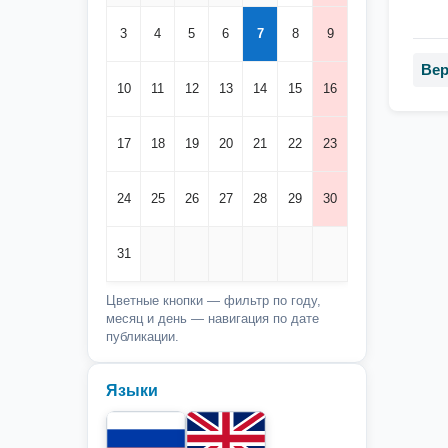
3
4
5
6
7
8
9
Вер
10
11
12
13
14
15
16
17
18
19
20
21
22
23
24
25
26
27
28
29
30
31
Цветные кнопки — фильтр по году,
месяц и день — навигация по дате
публикации.
Языки