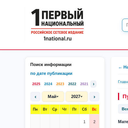
Поиск информации
← Н
по дате публикации
Глав
›
2025
2024
2023
2022
2021
‹
›
П
Май
2027
Вс
Пн
Вт
Ср
Чт
Пт
Сб
Вс
Мате
1
2