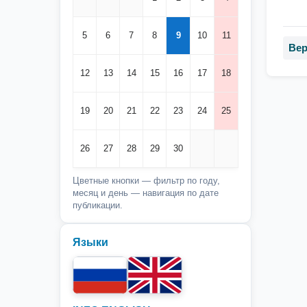
5
6
7
8
9
10
11
Вер
12
13
14
15
16
17
18
19
20
21
22
23
24
25
26
27
28
29
30
Цветные кнопки — фильтр по году,
месяц и день — навигация по дате
публикации.
Языки