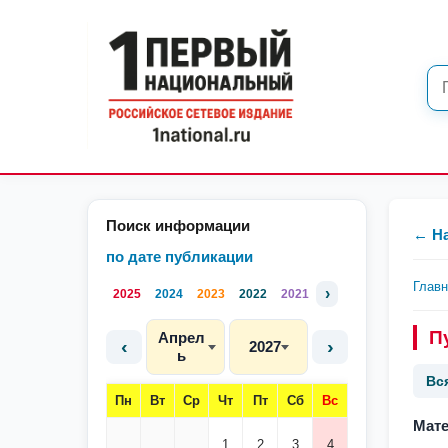
Поиск информации
← Н
по дате публикации
Глав
›
2025
2024
2023
2022
2021
П
Апрел
‹
›
2027
ь
Вс
Пн
Вт
Ср
Чт
Пт
Сб
Вс
Мате
1
2
3
4