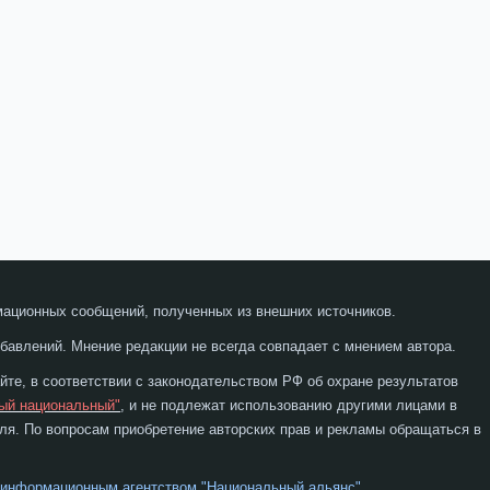
мационных сообщений, полученных из внешних источников.
бавлений. Мнение редакции не всегда совпадает с мнением автора.
те, в соответствии с законодательством РФ об охране результатов
ый национальный"
, и не подлежат использованию другими лицами в
я. По вопросам приобретение авторских прав и рекламы обращаться в
 информационным агентством "Национальный альянс"
.