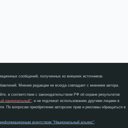
мационных сообщений, полученных из внешних источников.
бавлений. Мнение редакции не всегда совпадает с мнением автора.
те, в соответствии с законодательством РФ об охране результатов
ый национальный"
, и не подлежат использованию другими лицами в
я. По вопросам приобретение авторских прав и рекламы обращаться в
 информационным агентством "Национальный альянс"
.