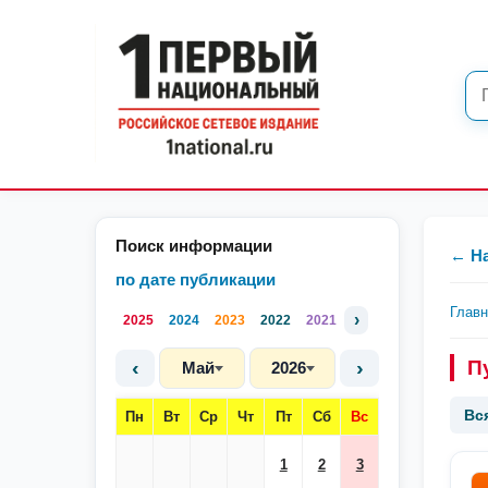
Поиск информации
← Н
по дате публикации
Глав
›
2025
2024
2023
2022
2021
‹
›
П
Май
2026
Вс
Пн
Вт
Ср
Чт
Пт
Сб
Вс
1
2
3