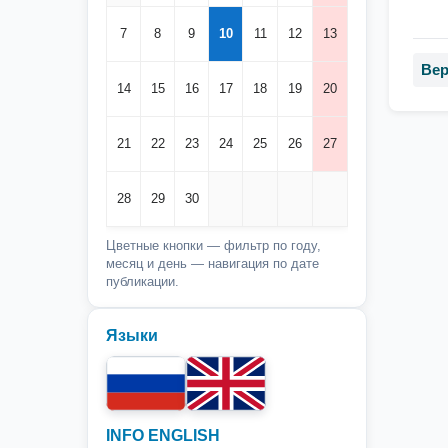
7
8
9
10
11
12
13
Вер
14
15
16
17
18
19
20
21
22
23
24
25
26
27
28
29
30
Цветные кнопки — фильтр по году,
месяц и день — навигация по дате
публикации.
Языки
INFO ENGLISH