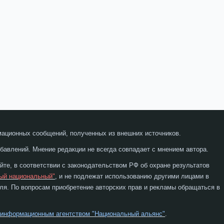
мационных сообщений, полученных из внешних источников.
бавлений. Мнение редакции не всегда совпадает с мнением автора.
те, в соответствии с законодательством РФ об охране результатов
ый национальный"
, и не подлежат использованию другими лицами в
я. По вопросам приобретение авторских прав и рекламы обращаться в
 информационным агентством "Национальный альянс"
.