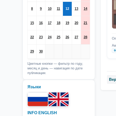
8
9
10
11
12
13
14
15
16
17
18
19
20
21
22
23
24
25
26
27
28
Оп
Ав
В
29
30
Цветные кнопки — фильтр по году,
месяц и день — навигация по дате
публикации.
Вер
Языки
INFO ENGLISH