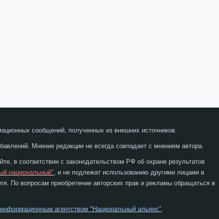
мационных сообщений, полученных из внешних источников.
бавлений. Мнение редакции не всегда совпадает с мнением автора.
те, в соответствии с законодательством РФ об охране результатов
ый национальный"
, и не подлежат использованию другими лицами в
я. По вопросам приобретение авторских прав и рекламы обращаться в
 информационным агентством "Национальный альянс"
.