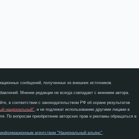
мационных сообщений, полученных из внешних источников.
бавлений. Мнение редакции не всегда совпадает с мнением автора.
те, в соответствии с законодательством РФ об охране результатов
ый национальный"
, и не подлежат использованию другими лицами в
я. По вопросам приобретение авторских прав и рекламы обращаться в
 информационным агентством "Национальный альянс"
.