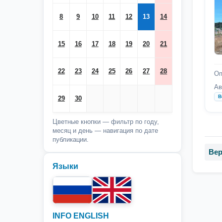
8
9
10
11
12
13
14
15
16
17
18
19
20
21
22
23
24
25
26
27
28
Оп
Ав
В
29
30
Цветные кнопки — фильтр по году,
месяц и день — навигация по дате
публикации.
Вер
Языки
INFO ENGLISH