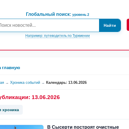
Глобальный поиск:
уровень 2
Найти
Например: путеводитель по Туркмении
а главную
ная
→
Хроника событий
→
Календарь: 13.06.2026
убликации: 13.06.2026
я хроника
В Сысерти построят очистные