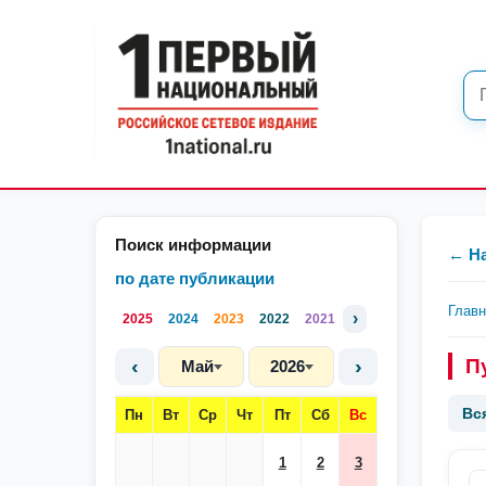
Поиск информации
← Н
по дате публикации
Глав
›
2025
2024
2023
2022
2021
‹
›
П
Май
2026
Вс
Пн
Вт
Ср
Чт
Пт
Сб
Вс
1
2
3