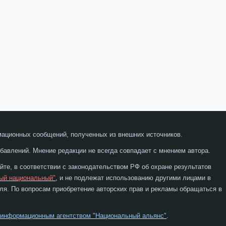
мационных сообщений, полученных из внешних источников.
бавлений. Мнение редакции не всегда совпадает с мнением автора.
те, в соответствии с законодательством РФ об охране результатов
ый национальный"
, и не подлежат использованию другими лицами в
я. По вопросам приобретение авторских прав и рекламы обращаться в
 информационным агентством "Национальный альянс"
.