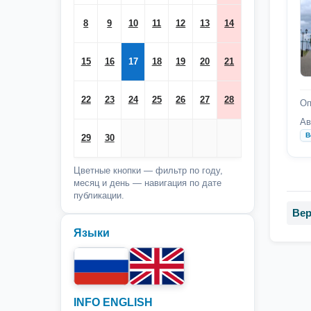
8
9
10
11
12
13
14
15
16
17
18
19
20
21
22
23
24
25
26
27
28
Оп
Ав
В
29
30
Цветные кнопки — фильтр по году,
месяц и день — навигация по дате
публикации.
Вер
Языки
INFO ENGLISH