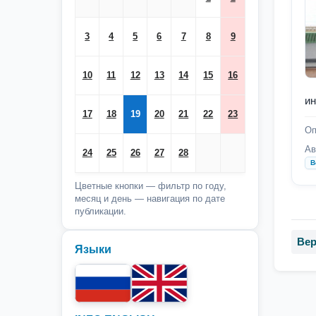
3
4
5
6
7
8
9
10
11
12
13
14
15
16
ин
17
18
19
20
21
22
23
Оп
Ав
24
25
26
27
28
В
Цветные кнопки — фильтр по году,
месяц и день — навигация по дате
публикации.
Вер
Языки