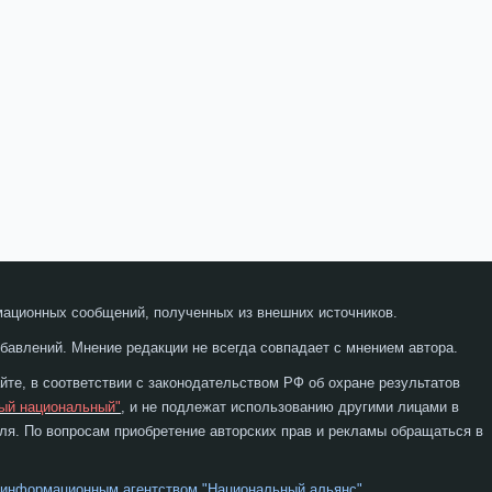
мационных сообщений, полученных из внешних источников.
бавлений. Мнение редакции не всегда совпадает с мнением автора.
те, в соответствии с законодательством РФ об охране результатов
ый национальный"
, и не подлежат использованию другими лицами в
я. По вопросам приобретение авторских прав и рекламы обращаться в
 информационным агентством "Национальный альянс"
.