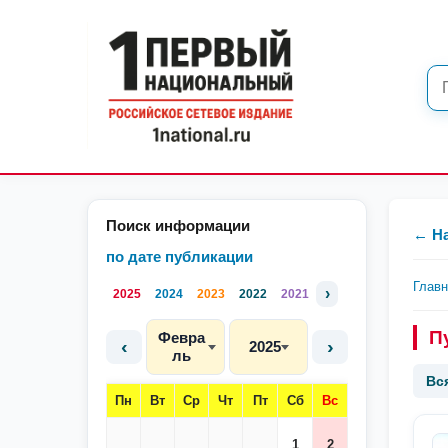
Поиск информации
← Н
по дате публикации
Глав
›
2025
2024
2023
2022
2021
П
Февра
‹
›
2025
ль
Вс
Пн
Вт
Ср
Чт
Пт
Сб
Вс
1
2