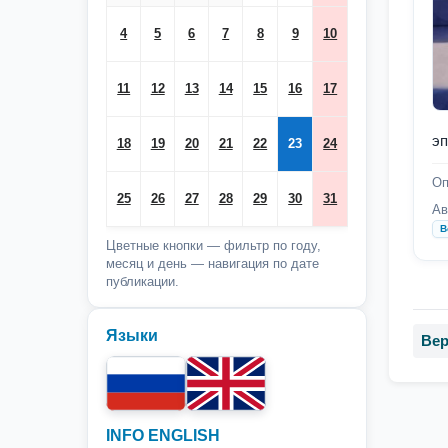
4
5
6
7
8
9
10
11
12
13
14
15
16
17
эп
18
19
20
21
22
23
24
Оп
25
26
27
28
29
30
31
Ав
В
Цветные кнопки — фильтр по году,
месяц и день — навигация по дате
публикации.
Языки
Вер
INFO ENGLISH