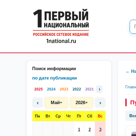
Поиск информации
← Н
по дате публикации
Глав
›
2025
2024
2023
2022
2021
‹
›
П
Май
2026
Вс
Пн
Вт
Ср
Чт
Пт
Сб
Вс
1
2
3