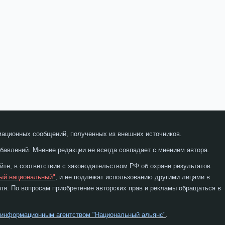
мационных сообщений, полученных из внешних источников.
бавлений. Мнение редакции не всегда совпадает с мнением автора.
те, в соответствии с законодательством РФ об охране результатов
ый национальный"
, и не подлежат использованию другими лицами в
я. По вопросам приобретение авторских прав и рекламы обращаться в
 информационным агентством "Национальный альянс"
.