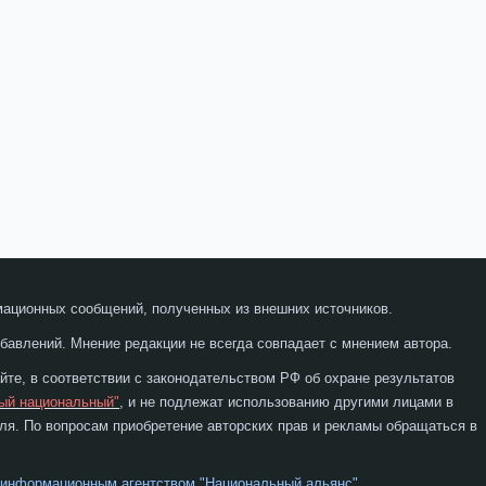
мационных сообщений, полученных из внешних источников.
бавлений. Мнение редакции не всегда совпадает с мнением автора.
те, в соответствии с законодательством РФ об охране результатов
ый национальный"
, и не подлежат использованию другими лицами в
я. По вопросам приобретение авторских прав и рекламы обращаться в
 информационным агентством "Национальный альянс"
.