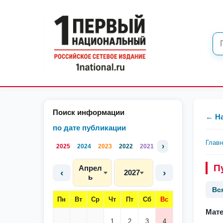
Поиск информации
← Н
по дате публикации
Глав
›
2025
2024
2023
2022
2021
П
Апрел
‹
›
2027
ь
Вс
Пн
Вт
Ср
Чт
Пт
Сб
Вс
Мате
1
2
3
4