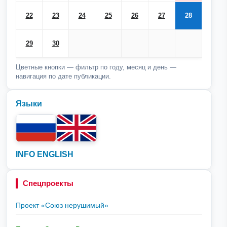
22
23
24
25
26
27
28
29
30
Цветные кнопки — фильтр по году, месяц и день —
навигация по дате публикации.
Языки
INFO ENGLISH
Спецпроекты
Проект «Союз нерушимый»