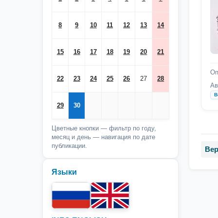
8
9
10
11
12
13
14
15
16
17
18
19
20
21
Оп
22
23
24
25
26
27
28
Ав
В
29
30
Цветные кнопки — фильтр по году,
месяц и день — навигация по дате
публикации.
Вер
Языки