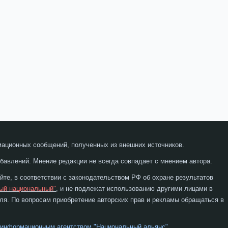
мационных сообщений, полученных из внешних источников.
бавлений. Мнение редакции не всегда совпадает с мнением автора.
те, в соответствии с законодательством РФ об охране результатов
ый национальный"
, и не подлежат использованию другими лицами в
я. По вопросам приобретение авторских прав и рекламы обращаться в
 информационным агентством "Национальный альянс"
.