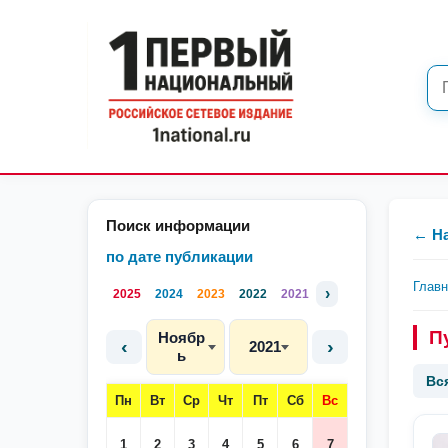
Поиск информации
← Н
по дате публикации
Глав
›
2025
2024
2023
2022
2021
П
Ноябр
‹
›
2021
ь
Вс
Пн
Вт
Ср
Чт
Пт
Сб
Вс
1
2
3
4
5
6
7