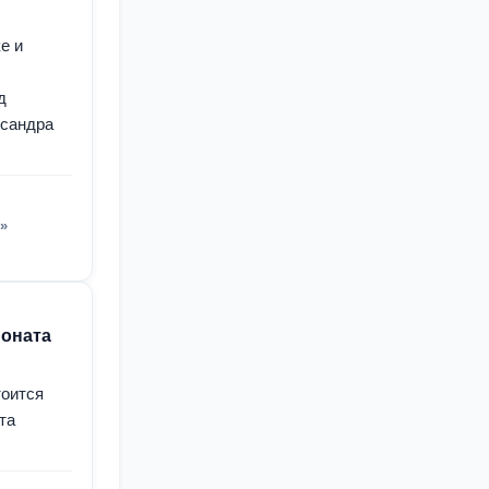
е и
д
ксандра
»
ионата
тоится
та