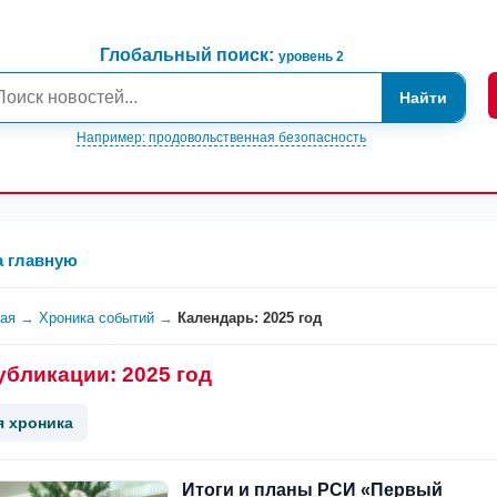
Глобальный поиск:
уровень 2
Найти
Например: продовольственная безопасность
а главную
ная
→
Хроника событий
→
Календарь: 2025 год
убликации: 2025 год
я хроника
Итоги и планы РСИ «Первый