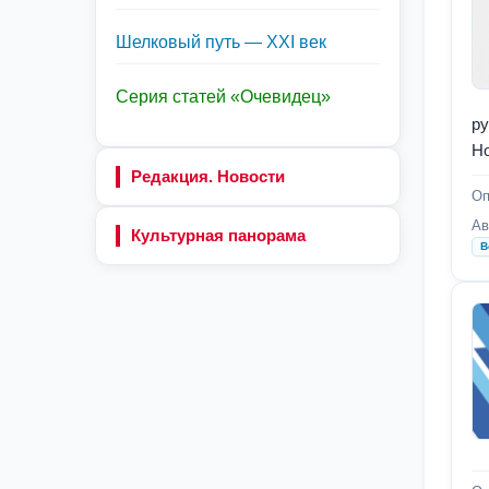
Шелковый путь — XXI век
Серия статей «Очевидец»
ру
Но
Редакция. Новости
Оп
Ав
Культурная панорама
В