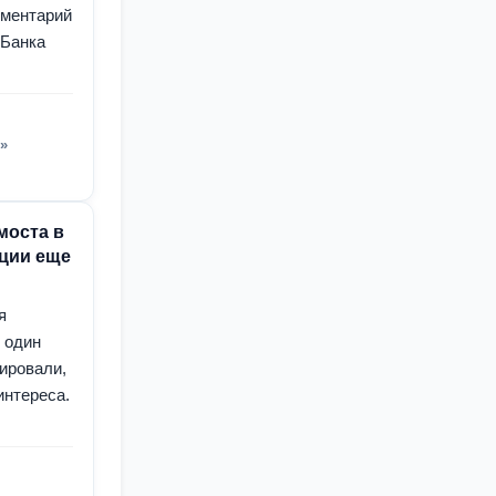
мментарий
 Банка
»
моста в
кции еще
я
 один
тировали,
интереса.