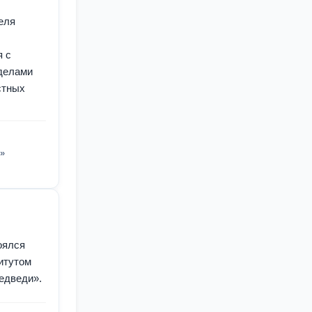
еля
я с
 делами
стных
»
оялся
титутом
едведи».