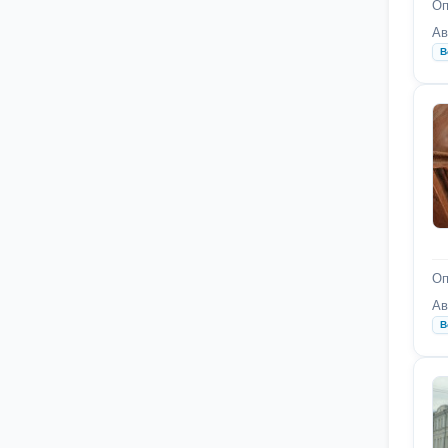
Оп
Ав
В
Оп
Ав
В