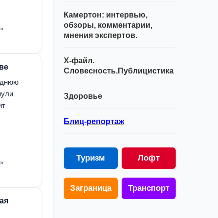
Камертон: интервью,
обзоры, комментарии,
»
мнения экспертов.
Х-файл.
ве
Словесность.Публицистика
однюю
нули
Здоровье
ит
Блиц-репортаж
Туризм
Лофт
»
Заграница
Транспорт
ая