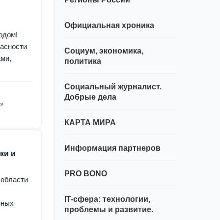
Официальная хроника
одом!
пасности
Социум, экономика,
ами,
политика
Социальный журналист.
Добрые дела
»
КАРТА МИРА
Информация партнеров
ки и
PRO BONO
 области
IT-сфера: технологии,
мных
проблемы и развитие.