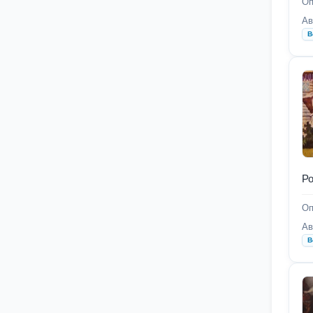
Оп
Ав
В
Ро
Оп
Ав
В