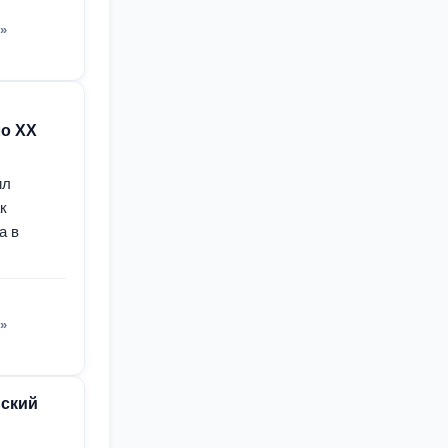
»
ло XX
ил
к
а в
»
ьский