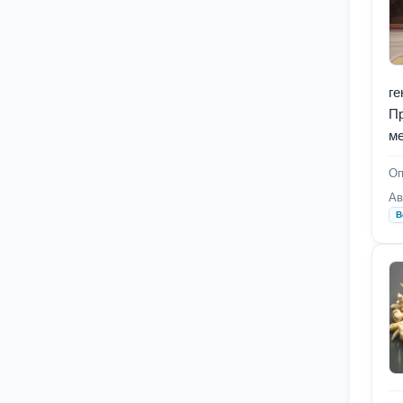
ге
П
ме
Оп
Ав
В