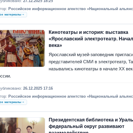
убликовано:
27.12.2025 18:25
тор:
Российское информационное агентство «Национальный альянс
се материалы
Кинотеатры и история: выставка
«Ярославский электротеатр. Нача
века»
Ярославский музей-заповедник приглас
представителей СМИ в электротеатр, Та
назывались кинотеатры в начале ХХ век
ссии.
убликовано:
26.12.2025 17:16
тор:
Российское информационное агентство «Национальный альянс
се материалы
Президентская библиотека и Урал
федеральный округ развивают
взаимодействие