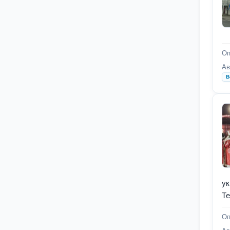
Оп
Ав
В
ук
Те
Оп