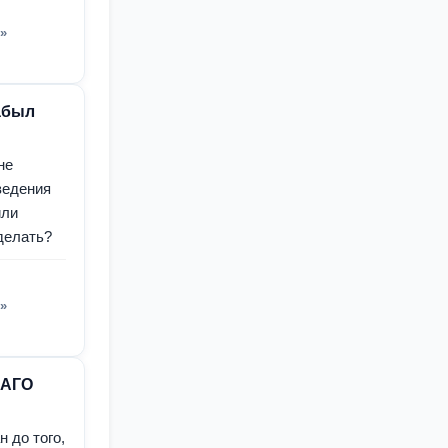
»
забыл
не
ведения
или
делать?
»
САГО
 до того,