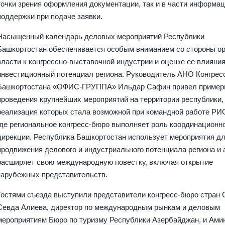
точки зрения оформления документации, так и в части информа
поддержки при подаче заявки.
Насыщенный календарь деловых мероприятий Республики
Башкортостан обеспечивается особым вниманием со стороны ор
власти к конгрессно-выставочной индустрии и оценке ее влияния
инвестиционный потенциал региона. Руководитель АНО Конгрес
Башкортостана «ОФИС-ГРУППА» Ильдар Сафин привел приме
проведения крупнейших мероприятий на территории республики,
реализация которых стала возможной при командной работе РИ
где региональное конгресс-бюро выполняет роль координационн
дирекции. Республика Башкортостан использует мероприятия д
продвижения делового и индустриального потенциала региона и 
расширяет свою международную повестку, включая открытие
зарубежных представительств.
Гостями съезда выступили представители конгресс-бюро стран 
Севда Алиева, директор по международным рынкам и деловым
мероприятиям Бюро по туризму Республики Азербайджан, и Ами