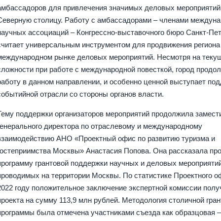
амбассадоров для привлечения значимых деловых мероприятий
Северную столицу. Работу с амбассадорами – членами междун
научных ассоциаций – Конгрессно-выставочного бюро Санкт-Пе
считает универсальным инструментом для продвижения региона
международном рынке деловых мероприятий. Несмотря на теку
сложности при работе с международной повесткой, город продо
работу в данном направлении, и особенно ценной выступает по
событийной отрасли со стороны органов власти.
Тему поддержки организаторов мероприятий продолжила замест
генерального директора по отраслевому и международному
взаимодействию АНО «Проектный офис по развитию туризма и
гостеприимства Москвы» Анастасия Попова. Она рассказала пр
программу грантовой поддержки научных и деловых мероприятий
проводимых на территории Москвы. По статистике Проектного о
2022 году положительное заключение экспертной комиссии полу
проекта на сумму 113,9 млн рублей. Методология столичной гра
программы была отмечена участниками съезда как образцовая –