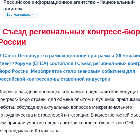
Российское информационное агентство «Национальный
альянс»
Все материалы
I Съезд региональных конгресс-бю
России
В Санкт-Петербурге в рамках деловой программы XII Еврази
Ивент Форума (EFEA) состоялся I Съезд региональных конгр
бюро России. Мероприятие стало знаковым событием для
российской конгрессно-выставочной индустрии.
Впервые на одной площадке собрались представители ведущих
конгресс-бюро страны для обмена опытом и лучшими практикам
работы, обсуждения актуальных вопросов межрегионального
сотрудничества и отраслевой интеграции. В качестве гостей съе
нем приняли участие представители конгресс-бюро стран СНГ –
Азербайджана и Казахстана.