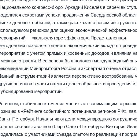
Национального конгресс-бюро Аркадий Киселёв в своем выступ
поделился секретами успеха продвижения Свердловской област
рынке деловых событий, а также рассказал о новом инструменте
используемом регионом для оценки экономической эффективно
мероприятий, – «калькуляторе эффектов». Представленная
методология позволяет оценить экономический вклад от провед
мероприятия с учетом прямых и косвенных доходов и влияния н
смежные отрасли. В ее основу был положен международный опы
рекомендации Минпромторга России и экспертная оценка отрасл
Данный инструментарий является перспективно востребованны
других регионов в части оценки целесообразности проведения и
субсидирования мероприятий.
Регионом, стабильно в течение многих лет занимающим верхню
позицию в «Рейтинге событийного потенциала регионов РФ», явл
Санкт-Петербург. Начальник отдела международного сотруднич
Конгрессно-выставочного бюро Санкт-Петербурга Виктория Ива
поделилась с участниками съезда опытом по реализации прогр