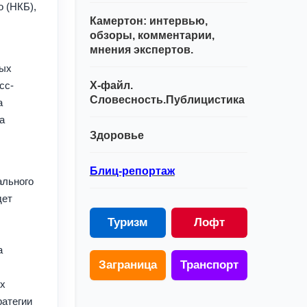
 (НКБ),
Камертон: интервью,
обзоры, комментарии,
мнения экспертов.
ных
сс-
Х-файл.
Словесность.Публицистика
а
а
Здоровье
Блиц-репортаж
ального
дет
Туризм
Лофт
а
Заграница
Транспорт
ых
ратегии