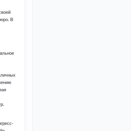
своей
юро. В
нальное
.
зличных
жению
вая
ур.
гресс-
ий»