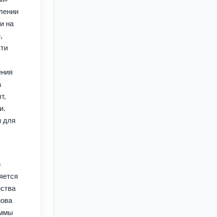
лении
и на
,
сти
ения
а
т,
и.
м для
ю
яется
ества
нова
аммы