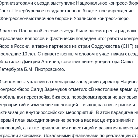
Организаторами съезда выступили: Национальное конгресс-бюро
Санкт-Петербургское государственное бюджетное учреждение
«Конгрессно-выставочное бюро» и Уральское конгресс-бюро.
В рамках Пленарной сессии съезда были рассмотрены ряд важ
отраслевых вопросов и фактически подведен итог работы конгре
бюро в России, а также партнеров из стран Содружества (СНГ) з
последние 10 лет. С приветственным словом к участникам съезд
обратился Дмитрий Антипин, советник вице-губернатора Санкт
Петербурга Б.М. Пиотровского.
В своем выступлении на пленарном заседании директор Национ
конгресс-бюро Сагид Заремуков отметил: «В настоящее время и
глобальная перестройка бизнеса, переформатирование деловых
мероприятий и изменение их локаций – выход на новые рынки и
активизация внутрироссийских мероприятий. В этой парадигме н
первый план выходит значение региона как как центра знаний и
инноваций, а также привлечения инвестиций и развития ключев
отраслей экономики. Локальными флагманами по реализации ст