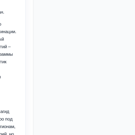
н.
ю
тинации.
ый
тий –
граммы
тик
ы
Сагид
ро под
гионам,
рий, но