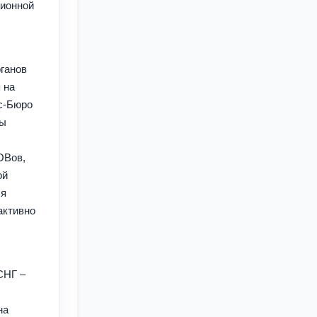
ционной
ганов
 на
с-Бюро
ры
ОВов,
ой
ля
активно
СНГ –
на