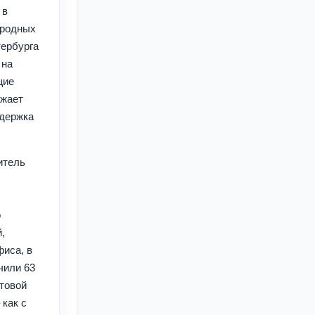
 в
ародных
тербурга
 на
щие
лжает
ддержка
итель
о
,
фиса, в
чили 63
нтовой
 как с