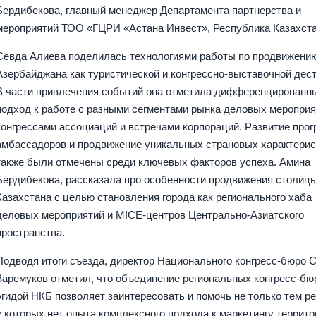
Бердибекова, главный менеджер Департамента партнерства и
мероприятий ТОО «ГЦРИ «Астана Инвест», Республика Казахста
Севда Алиева поделилась технологиями работы по продвижени
Азербайджана как туристической и конгрессно-выставочной дес
В части привлечения событий она отметила дифференцированн
подход к работе с разными сегментами рынка деловых мероприя
конгрессами ассоциаций и встречами корпораций. Развитие про
амбассадоров и продвижение уникальных страновых характерис
также были отмечены среди ключевых факторов успеха. Амина
Бердибекова, рассказала про особенности продвижения столиц
Казахстана с целью становления города как регионального хаба
деловых мероприятий и MICE-центров Центрально-Азиатского
пространства.
Подводя итоги съезда, директор Национального конгресс-бюро 
Заремуков отметил, что объединение региональных конгресс-бю
эгидой НКБ позволяет заинтересовать и помочь не только тем ре
у которых нет опыта комплексного подхода к маркетингу террито