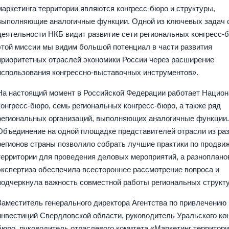
маркетинга территории являются конгресс-бюро и структуры,
выполняющие аналогичные функции. Одной из ключевых задач 
деятельности НКБ видит развитие сети региональных конгресс-б
этой миссии мы видим большой потенциал в части развития
приоритетных отраслей экономики России через расширение
использования конгрессно-выставочных инструментов».
На настоящий момент в Российской Федерации работает Нацио
конгресс-бюро, семь региональных конгресс-бюро, а также ряд
региональных организаций, выполняющих аналогичные функции
Объединение на одной площадке представителей отрасли из ра
регионов страны позволило собрать лучшие практики по продви
территории для проведения деловых мероприятий, а разноплано
экспертиза обеспечила всестороннее рассмотрение вопроса и
подчеркнула важность совместной работы региональных структ
Заместитель генерального директора Агентства по привлечению
инвестиций Свердловской области, руководитель Уральского кон
бюро, руководитель отраслевого комитета «Маркетинг территор