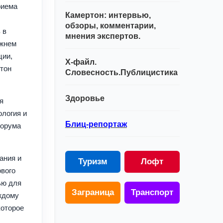
риема
Камертон: интервью,
обзоры, комментарии,
 в
мнения экспертов.
ижнем
ции,
Х-файл.
нтон
Словесность.Публицистика
Здоровье
я
ология и
Блиц-репортаж
форума
ания и
Туризм
Лофт
ового
ью для
Заграница
Транспорт
ждому
которое