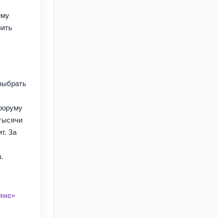
ему
вить
 выбрать
 форуму
 тысячи
т. За
.
янс»