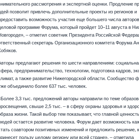
внимательного рассмотрения и экспертной оценки. Продление п
идей позволит привлечь дополнительные проекты из регионов и
предоставить возможность участия еще большего числа авторов
деловой программе Форума, который пройдет 10–11 августа в Н
Новгороде», – отметил советник Президента Российской Федера
ответственный секретарь Организационного комитета Форума А
Кобяков.
Авторы предлагают решения по шести направлениям: социальна
сфера, предпринимательство, технологии, подготовка кадров, эк
климат, а также развитие Нижегородской области. Сообщество 
уже объединило более 637 тыс. человек.
«Более 3,3 тыс. предложений авторы направили по теме образов
просвещения, свыше 2,5 тыс. – в сферу охраны здоровья и здор
образа жизни. Такой выбор тем показывает, что главной ценност
людей остается развитие человека. Форум дает возможность ка
стать соавтором позитивных изменений и предложить решение, 
принесет пользу целому региону или всей стране», – отметила