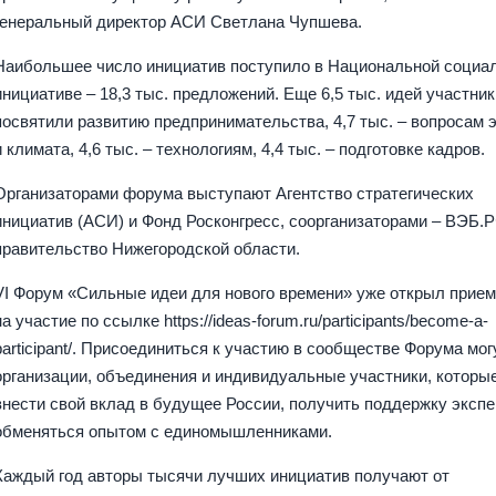
генеральный директор АСИ Светлана Чупшева.
Наибольшее число инициатив поступило в Национальной социа
инициативе – 18,3 тыс. предложений. Еще 6,5 тыс. идей участник
посвятили развитию предпринимательства, 4,7 тыс. – вопросам 
и климата, 4,6 тыс. – технологиям, 4,4 тыс. – подготовке кадров.
Организаторами форума выступают Агентство стратегических
инициатив (АСИ) и Фонд Росконгресс, соорганизаторами – ВЭБ.Р
правительство Нижегородской области.
VI Форум «Сильные идеи для нового времени» уже открыл прием
на участие по ссылке https://ideas-forum.ru/participants/become-a-
participant/. Присоединиться к участию в сообществе Форума мог
организации, объединения и индивидуальные участники, которые
внести свой вклад в будущее России, получить поддержку экспе
обменяться опытом с единомышленниками.
Каждый год авторы тысячи лучших инициатив получают от