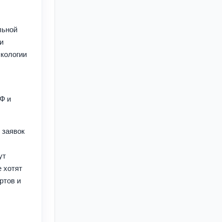
льной
и
экологии
Ф и
 заявок
ут
 хотят
ртов и