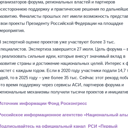
организаторов форума, региональных властей и партнеров
всестороннюю поддержку и практические решения по дальнейш
развитию. Финалисты прошлых лет имели возможность предста
свои проекты Президенту Российской Федерации на площадке
мероприятия.
В экспертной оценке проектов уже участвуют более 3 тыс.
специалистов. Экспертиза завершится 27 июля. Цель форума –
и реализовать сильные идеи, которые внесут значимый вклад в
развитие страны и достижение национальных целей. Интерес к
растет с каждым годом. Если в 2020 году участники подали 14,7
идей, то в 2025 году – уже более 35 тыс. Сейчас этот рекорд поби
это время поддержку через сервисы АСИ, партнеров форума и
региональные механизмы получили тысячи проектов и инициатив
Источник информации Фонд Росконгресс
Российское информационное агентство «Национальный аль
Подписывайтесь на официальный канал РСИ «Первый