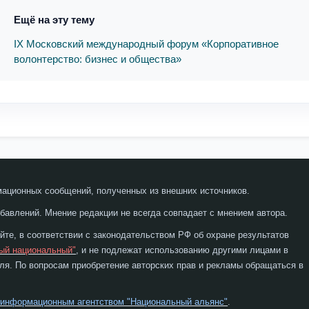
Ещё на эту тему
IX Московский международный форум «Корпоративное
волонтерство: бизнес и общества»
мационных сообщений, полученных из внешних источников.
бавлений. Мнение редакции не всегда совпадает с мнением автора.
те, в соответствии с законодательством РФ об охране результатов
ый национальный"
, и не подлежат использованию другими лицами в
я. По вопросам приобретение авторских прав и рекламы обращаться в
 информационным агентством "Национальный альянс"
.