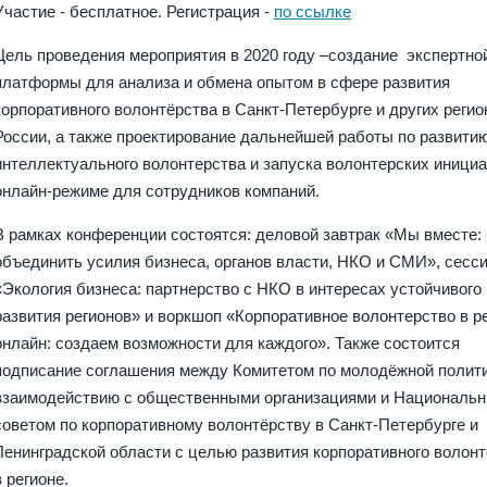
Участие - бесплатное. Регистрация -
по ссылке
Цель проведения мероприятия в 2020 году –создание экспертно
платформы для анализа и обмена опытом в сфере развития
корпоративного волонтёрства в Санкт-Петербурге и других регио
России, а также проектирование дальнейшей работы по развити
интеллектуального волонтерства и запуска волонтерских инициа
онлайн-режиме для сотрудников компаний.
В рамках конференции состоятся: деловой завтрак «Мы вместе: 
объединить усилия бизнеса, органов власти, НКО и СМИ», сесс
«Экология бизнеса: партнерство с НКО в интересах устойчивого
развития регионов» и воркшоп «Корпоративное волонтерство в 
онлайн: создаем возможности для каждого». Также состоится
подписание соглашения между Комитетом по молодёжной полити
взаимодействию с общественными организациями и Националь
советом по корпоративному волонтёрству в Санкт-Петербурге и
Ленинградской области с целью развития корпоративного волон
в регионе.