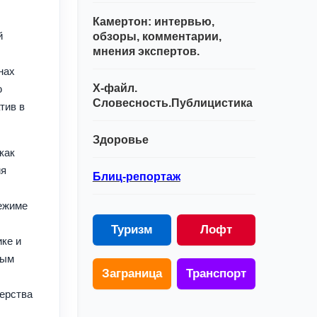
Камертон: интервью,
й
обзоры, комментарии,
мнения экспертов.
нах
Х-файл.
ю
Словесность.Публицистика
тив в
Здоровье
как
ия
Блиц-репортаж
режиме
Туризм
Лофт
ке и
ным
Заграница
Транспорт
терства