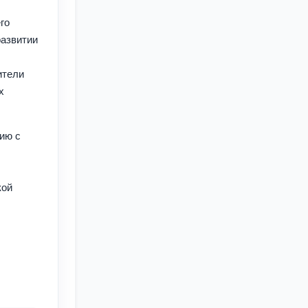
го
развитии
ители
х
ию с
кой