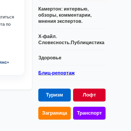
Камертон: интервью,
обзоры, комментарии,
атиться
мнения экспертов.
та по
Х-файл.
Словесность.Публицистика
Здоровье
янс»
Блиц-репортаж
Туризм
Лофт
Заграница
Транспорт