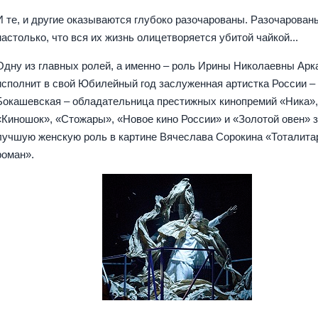
И те, и другие оказываются глубоко разочарованы. Разочарован
настолько, что вся их жизнь олицетворяется убитой чайкой...
Одну из главных ролей, а именно – роль Ирины Николаевны Арк
исполнит в свой Юбилейный год заслуженная артистка России –
Бокашевская – обладательница престижных кинопремий «Ника»
«Киношок», «Стожары», «Новое кино России» и «Золотой овен» 
лучшую женскую роль в картине Вячеслава Сорокина «Тоталит
роман».