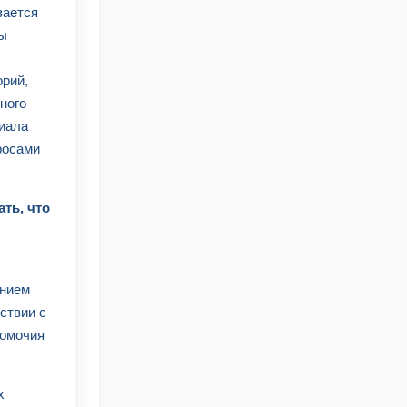
вается
сы
орий,
ного
циала
росами
ть, что
ением
ствии с
номочия
х