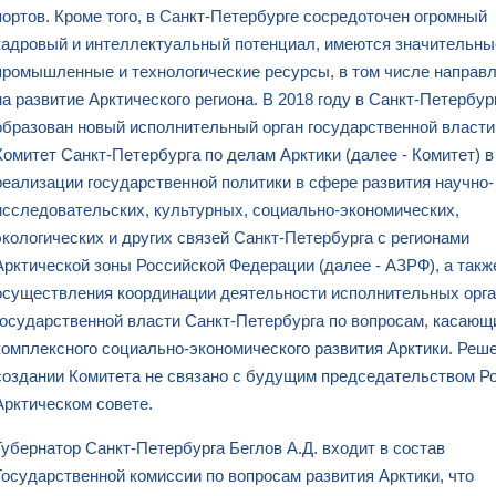
портов. Кроме того, в Санкт-Петербурге сосредоточен огромный
кадровый и интеллектуальный потенциал, имеются значительны
промышленные и технологические ресурсы, в том числе направ
на развитие Арктического региона. В 2018 году в Санкт-Петербу
образован новый исполнительный орган государственной власти
Комитет Санкт-Петербурга по делам Арктики (далее - Комитет) в
реализации государственной политики в сфере развития научно-
исследовательских, культурных, социально-экономических,
экологических и других связей Санкт-Петербурга с регионами
Арктической зоны Российской Федерации (далее - АЗРФ), а такж
осуществления координации деятельности исполнительных орг
государственной власти Санкт-Петербурга по вопросам, касаю
комплексного социально-экономического развития Арктики. Реш
создании Комитета не связано с будущим председательством Р
Арктическом совете.
Губернатор Санкт-Петербурга Беглов А.Д. входит в состав
Государственной комиссии по вопросам развития Арктики, что