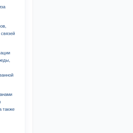
иза
ов,
 связей
кации
реды,
занной
ганами
и
а также