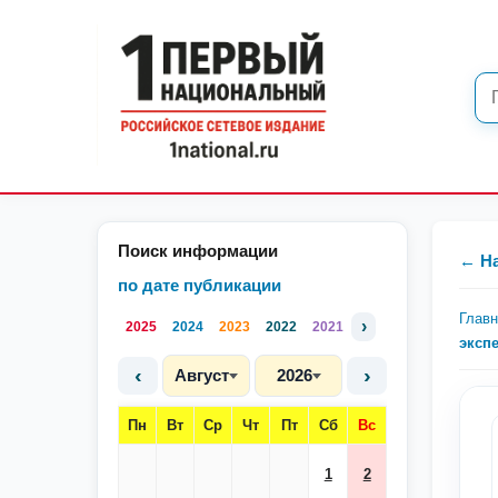
Поиск информации
← Н
по дате публикации
Глав
›
2025
2024
2023
2022
2021
эксп
‹
›
Август
2026
Пн
Вт
Ср
Чт
Пт
Сб
Вс
1
2