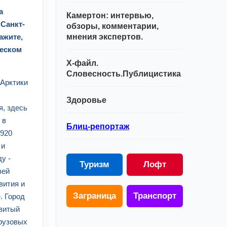
а
Камертон: интервью,
 Санкт-
обзоры, комментарии,
ажите,
мнения экспертов.
ческом
Х-файл.
Словесность.Публицистика
 Арктики
Здоровье
я, здесь
 в
Блиц-репортаж
1920
 и
у -
Туризм
Лофт
зей
вития и
Заграница
Транспорт
. Город
звитый
грузовых