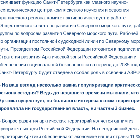
усиливает функцию Санкт-Петербурга как главного научно-
технологического центра комплексного изучения и освоения
Арктического региона. комитет активно участвует в работе
Общественного совета по развитию Северного морского пути, ра
группы по вопросам развития Северного морского пути. Рабочей
по организации постоянной судоходной линии по Северному мор
пути. Президентом Российской Федерации готовится к подписан
Стратегия развития Арктической зоны Российской Федерации и
обеспечения национальной безопасности на период до 2035 года,
Санкт-Петербургу будет отведена особая роль в освоении АЗРФ
– На ваш взгляд насколько важна популяризации арктическ
региона сегодня? Ведь до недавнего времени мы знали, что
Арктика существует, но большого интереса к этим территори
проявляла ни государственная власть, ни частный бизнес.
–
Вопрос развития арктических территорий является одним из
приоритетных для Российской Федерации. На сегодняшний день
территории Арктики обеспечивают экономике нашей страны 11 