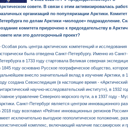
Арктическом совете. В связи с этим активизировалась работ
различных организаций по популяризации Арктики. Комитет
Петербурга по делам Арктики «молодое» подразделение. Ск
создание комитета приурочено к председательству в Аркти
совете или это долгосрочный проект?
– Особая роль центра арктических компетенций и исследования
исторически была отведена Санкт-Петербургу. Именно из Санкт-
Петербурга в 1733 году стартовала Великая северная экспедици
в 1845 году основано Русское географическое общество, которое
дальнейшем внесло значительный вклад в изучение Арктики, в 
году создана Севэкспедиция (в настоящее время - «Арктический
антарктический научно-исследовательский институт»), в 1932 год
Главное управление Северного морского пути, а в 1937 году - Му
Арктики. Санкт-Петербург является центром инновационного раз
в 2018 году возглавил «Рейтинг инновационных регионов России»
имеет исключительно выгодное геополитическое положение, ра
логистический комплекс, включающий наличие пассажирских и 