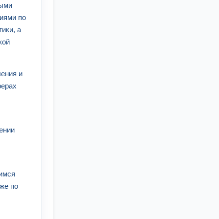
ными
циями по
ики, а
кой
ления и
ферах
чении
щимся
кже по