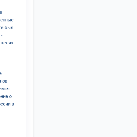
е
ленные
рге был
 -
 целях
е
анов
щимся
ение о
оссии в