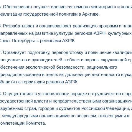
5. Обеспечивает осуществление системного мониторинга и анал
реализации государственной политики в Арктике.
6. Разрабатывает и организовывает реализацию программ и план
направленных на развитие культуры регионов АЗРФ, культурных
Санкт-Петербурга с регионами АЗРФ.
7. Организует подготовку, переподготовку и повышение квалифи
специалистов и руководителей в области охраны окружающей с
обеспечения экологической безопасности, рационального
природопользования в целях их дальнейщей деятельности в ука
области на территории регионов АЗРФ.
8. Осуществляет в установленном порядке сотрудничество с ор
государственной власти и неправительственными организациям
зарубежных стран, городов и субъектов Российской Федерации, 
с международными организациями по вопросам, относящимся к
компетенции Комитета.