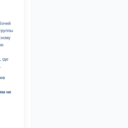
бочей
 группы
скому
ию
 где
.
ого
ям не
%