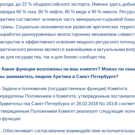
дохода, до 22 % общероссийского экспорта. Именно здесь добы
порядка 60 % газа, 80 % нефти, 60 % меди и 90 % никеля. Ресур
Арктики составляют основную часть минерально-сырьевой базы
страны. Социально-экономическое развитие арктических террит
выработка разноуровневых многосторонних механизмов совмест
раскрытия и эффективного освоения мощного ресурсного потен
Арктического региона являются важнейшими и актуальными воп
как для государства, так и для бизнес-сообщества.
– Какие функции возложены на ваш комитет? Можно ли сказа
вы занимаетесь пиаром Арктики в Санкт-Петербурге?
–
Задачи и полномочия (государственные функции) Комитета
определены Положением о Комитете, утвержденным постановл
Правительства Санкт-Петербурга от 28.02.2018 No 163.В соответ
утвержденным Положением Комитет реализует следующие пол
и функции:
1. Обеспечивает согласованное взаимодействие исполнительны