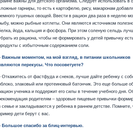
крайне важны для детского организма. Следует использовать в 
сложные гарниры, то есть к картофелю, рису, макаронам добавл
немного тушеных овощей. Ввести в рацион два раза в неделю м
рыбу, можно рыбные котлеты. Они являются источником полезн
белка, йода, кальция и фосфора. При этом соленую сельдь луч
убрать из рациона, чтобы не формировать у детей привычку ест
продукты с избыточным содержанием соли.
– Важным моментом, на мой взгляд, в питании школьников
являются перекусы. Что посоветуете?
– Откажитесь от фастфуда и снеков, лучше дайте ребенку с соб
яблоко, злаковый или протеиновый батончик. Это еще больше о
рацион ученика и поддержит его силы в течение учебного дня. 
рекомендация родителям – здоровые пищевые привычки форми
в семье и закладываются у ребенка в раннем детстве. Помните, 
пример дети берут с вас.
– Большое спасибо за блиц-интервью.