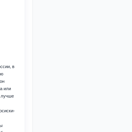
ссии, в
ую
ион
а или
и лучше
осиски-
ты