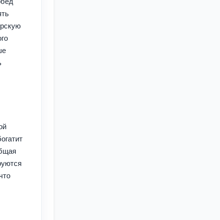
обед
ять
орскую
ого
ше
ь
ой
богатит
Общая
руются
что