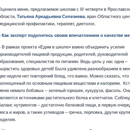
Оценила меню, предлагаемое школам с III четверти в Ярославск
области,
Татьяна Аркадьевна Селезнева
, врач Областного цен
медицинской профилактики, терапевт, диетолог
.
– Как эксперт поделитесь своим впечатлением о качестве м
– В рамках проекта «Едим в школе» важно объединить усилия
производителей пищевой продукции, родителей, руководителей
образования, специалистов по питанию. Ведь цель у нас одна –
вырастить здоровых детей! Была удивлена разнообразием в мен
две недели нет повторений блюд, что важно. Можно сказать, что
полноценный по основным пищевым веществам и калориям. Кст
меню немало бобовых – зеленый горошек, кукуруза, фасоль. Он
являются источниками растительного белка и клетчатки. Соблю
баланс нутриентов – достаточно белковой пищи, в первую очере
мяса и жиров, а также углеводов –
гречка, перловка, другие круп
изделия.