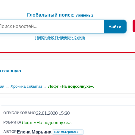
Глобальный поиск:
уровень 2
Найти
Например: тенденции рынка
а главную
ная
→
Хроника событий
→
Лофт «На подсолнухе».
22.01.2020 15:30
ОПУБЛИКОВАНО
Лофт «На подсолнухе».
РУБРИКА
Елена Марьина
АВТОР
Все материалы