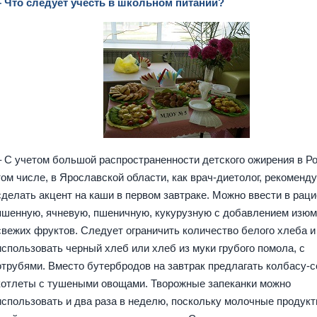
– Что следует учесть в школьном питании?
– С учетом большой распространенности детского ожирения в Ро
том числе, в Ярославской области, как врач-диетолог, рекоменд
сделать акцент на каши в первом завтраке. Можно ввести в рац
пшенную, ячневую, пшеничную, кукурузную с добавлением изюм
свежих фруктов. Следует ограничить количество белого хлеба 
использовать черный хлеб или хлеб из муки грубого помола, с
отрубями. Вместо бутербродов на завтрак предлагать колбасу-с
котлеты с тушеными овощами. Творожные запеканки можно
использовать и два раза в неделю, поскольку молочные продук