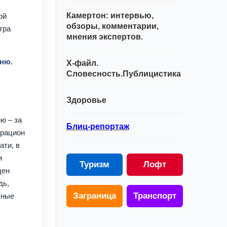
Камертон: интервью,
ой
обзоры, комментарии,
тра
мнения экспертов.
еню.
Х-файл.
Словесность.Публицистика
Здоровье
ю – за
Блиц-репортаж
 рацион
ати, в
и
Туризм
Лофт
ден
дь,
Заграница
Транспорт
яные