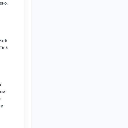
ено.
сные
ть в
й
ром
к
 и