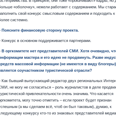
гостеприимства. В принципе, они тоже «прокачивают» кадры, но
больше «оболочку», нежели работают с содержанием. Мы стар
наполнить свой конкурс смысловым содержанием и подходить к
более системно.
– Поясните финансовую сторону проекта.
– Конкурс в основном поддерживается партнерами.
–
В оргкомитете нет представителей СМИ. Хотя очевидно, чт
информации мастера и его идею не продвинуть. Разве инду
средств массовой информации (не имеются в виду блогеры)
является соучастником туристической отрасли?
– Как бывший выпускающий редактор двух региональных Интерн
СМИ, не могу не согласиться – роль журналистов в деле продви
туристической привлекательности очень значима. Что касается
оргкомитета, могу точно отметить – если проект будет признан
успешным (а мы сделаем всё, чтоб он был таковым), думаю, к
следующему конкурсу кто-то из знаковых представителей медиа