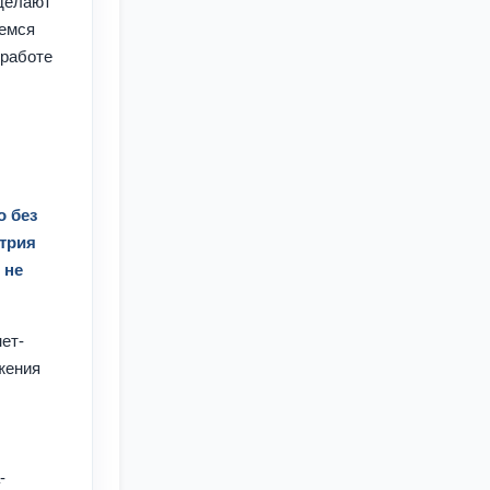
 делают
аемся
 работе
о без
стрия
 не
ет-
жения
-