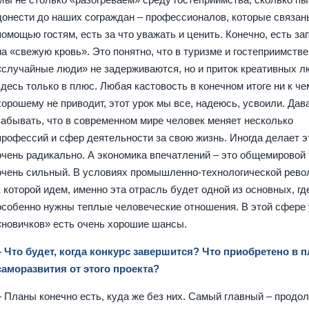
донести до наших сограждан – профессионалов, которые связан
помощью гостям, есть за что уважать и ценить. Конечно, есть за
на «свежую кровь». Это понятно, что в туризме и гостеприимстве
«случайные люди» не задерживаются, но и приток креативных 
здесь только в плюс. Любая кастовость в конечном итоге ни к че
хорошему не приводит, этот урок мы все, надеюсь, усвоили. Дав
забывать, что в современном мире человек меняет несколько
профессий и сфер деятельности за свою жизнь. Иногда делает э
очень радикально. А экономика впечатлений – это общемировой 
очень сильный. В условиях промышленно-технологической рево
к которой идем, именно эта отрасль будет одной из основных, гд
особенно нужны теплые человеческие отношения. В этой сфере 
«новичков» есть очень хорошие шансы.
– Что будет, когда конкурс завершится? Что приобретено в 
саморазвития от этого проекта?
– Планы конечно есть, куда же без них. Самый главный – продо