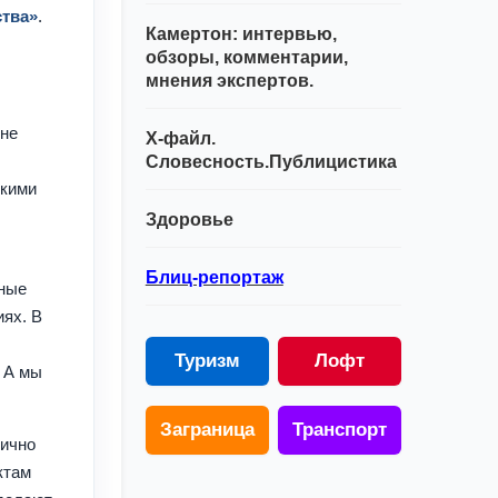
ства»
.
Камертон: интервью,
обзоры, комментарии,
мнения экспертов.
лне
Х-файл.
Словесность.Публицистика
скими
Здоровье
Блиц-репортаж
зные
иях. В
Туризм
Лофт
. А мы
Заграница
Транспорт
лично
ктам