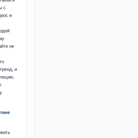
ы с
прос и
людей
му
айте не
то
тренд, и
люции,
е
у
плане
лжить