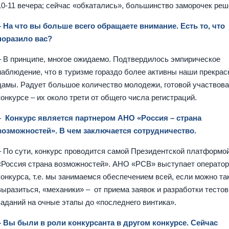
10-11 вечера; сейчас «обкатались», большинство заморочек реш
– На что вы больше всего обращаете внимание. Есть то, что
поразило вас?
– В принципе, многое ожидаемо. Подтвердилось эмпирическое
наблюдение, что в туризме гораздо более активны наши прекра
дамы. Радует большое количество молодежи, готовой участвова
конкурсе – их около трети от общего числа регистраций.
– Конкурс является партнером АНО «Россия – страна
возможностей». В чем заключается сотрудничество.
– По сути, конкурс проводится самой Президентской платформо
«Россия страна возможностей». АНО «РСВ» выступает операто
конкурса, т.е. мы занимаемся обеспечением всей, если можно та
выразиться, «механики» – от приема заявок и разработки тестов
заданий на очные этапы до «последнего винтика».
– Вы были в роли конкурсанта в другом конкурсе. Сейчас