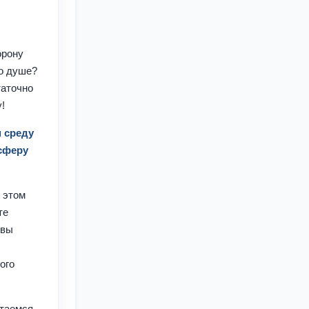
орону
по душе?
таточно
!
м среду
 сферу
б этом
те
 вы
ого
ытаемся