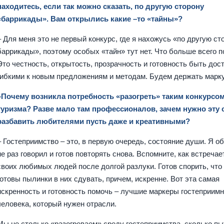
находитесь, если так можно сказать, по другую сторону
«баррикады». Вам открылись какие –то «тайны»?
– Для меня это не первый конкурс, где я нахожусь «по другую ст
баррикады», поэтому особых «тайн» тут нет. Что больше всего 
Это честность, открытость, прозрачность и готовность быть дос
гибкими к новым предложениям и методам. Будем держать марку
–Почему возникла потребность «разогреть» таким конкурсо
туризма? Разве мало там профессионалов, зачем нужно эту
разбавить любителями пусть даже и креативными?
– Гостеприимство – это, в первую очередь, состояние души. Я о
не раз говорил и готов повторять снова. Вспомните, как встречае
своих любимых людей после долгой разлуки. Готов спорить, что
готовы пылинки в них сдувать, причем, искренне. Вот эта самая
искренность и готовность помочь – лучшие маркеры гостеприимн
человека, который нужен отрасли.
Мы не столько «разогреваем» среду гостеприимства, сколько п