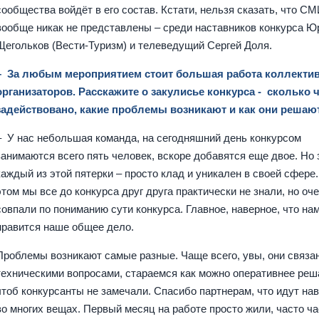
сообщества войдёт в его состав. Кстати, нельзя сказать, что СМ
вообще никак не представлены – среди наставников конкурса Ю
Щегольков (Вести-Туризм) и телеведущий Сергей Доля.
– За любым мероприятием стоит большая работа коллекти
организаторов. Расскажите о закулисье конкурса - сколько 
задействовано, какие проблемы возникают и как они решаю
– У нас небольшая команда, на сегодняшний день конкурсом
занимаются всего пять человек, вскоре добавятся еще двое. Но 
каждый из этой пятерки – просто клад и уникален в своей сфере
этом мы все до конкурса друг друга практически не знали, но оч
совпали по пониманию сути конкурса. Главное, наверное, что на
нравится наше общее дело.
Проблемы возникают самые разные. Чаще всего, увы, они связа
техническими вопросами, стараемся как можно оперативнее реша
чтоб конкурсанты не замечали. Спасибо партнерам, что идут на
во многих вещах. Первый месяц на работе просто жили, часто ча