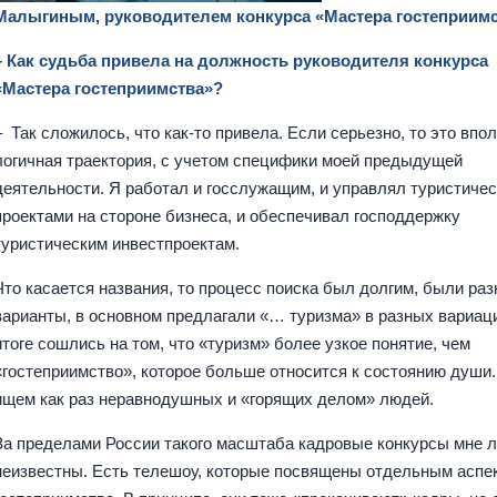
Малыгиным, руководителем конкурса «Мастера гостеприим
– Как судьба привела на должность руководителя конкурса
«Мастера гостеприимства»?
– Так сложилось, что как-то привела. Если серьезно, то это впо
логичная траектория, с учетом специфики моей предыдущей
деятельности. Я работал и госслужащим, и управлял туристиче
проектами на стороне бизнеса, и обеспечивал господдержку
туристическим инвестпроектам.
Что касается названия, то процесс поиска был долгим, были ра
варианты, в основном предлагали «… туризма» в разных вариац
итоге сошлись на том, что «туризм» более узкое понятие, чем
«гостеприимство», которое больше относится к состоянию души
ищем как раз неравнодушных и «горящих делом» людей.
За пределами России такого масштаба кадровые конкурсы мне 
неизвестны. Есть телешоу, которые посвящены отдельным аспе