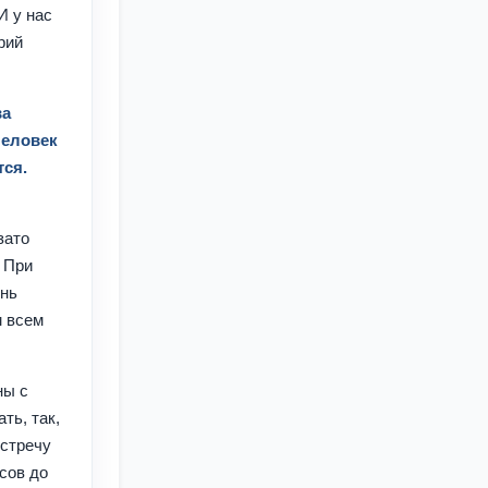
И у нас
рий
ва
человек
тся.
зато
. При
ень
м всем
ны с
ть, так,
встречу
сов до