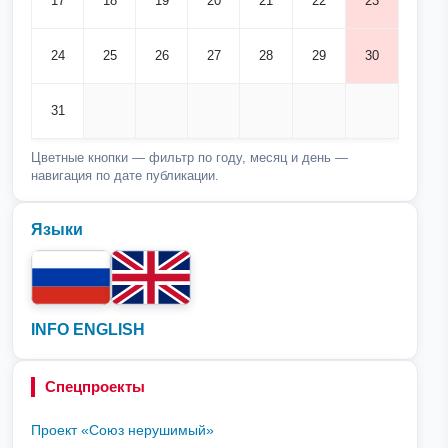
17
18
19
20
21
22
23
24
25
26
27
28
29
30
31
Цветные кнопки — фильтр по году, месяц и день —
навигация по дате публикации.
Языки
INFO ENGLISH
Спецпроекты
Проект «Союз нерушимый»