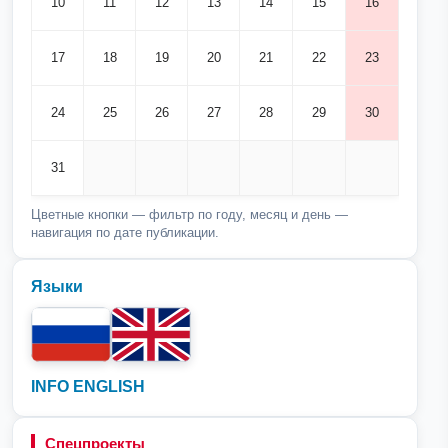
10
11
12
13
14
15
16
17
18
19
20
21
22
23
24
25
26
27
28
29
30
31
Цветные кнопки — фильтр по году, месяц и день —
навигация по дате публикации.
Языки
INFO ENGLISH
Спецпроекты