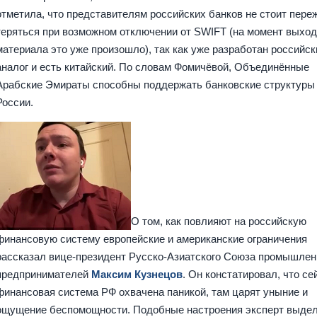
отметила, что представителям российских банков не стоит пере
теряться при возможном отключении от SWIFT (на момент выхо
материала это уже произошло), так как уже разработан российск
аналог и есть китайский. По словам Фомичёвой, Объединённые
Арабские Эмираты способны поддержать банковские структуры
России.
О том, как повлияют на российскую
финансовую систему европейские и американские ограничения
рассказал вице-президент Русско-Азиатского Союза промышлен
предпринимателей
Максим Кузнецов
. Он констатировал, что се
финансовая система РФ охвачена паникой, там царят уныние и
ощущение беспомощности. Подобные настроения эксперт выдел