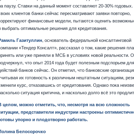
на паузу. Ставки на данный момент составляют 20-30% годовых.
своих клиентов банки сейчас пересматривают заявки повторно,
корректируют финансовые модели, пытаются оценить возможны
и выбрать оптимальные решения для кредитования.
Рамиль Газитуллин
, основатель федеральной консалтинговой
компании «Тендер Консалт», рассказал о том, какие решения пл
принять или уже приняли в МСБ в условиях новой реальности. О
подчеркнул, что опыт 2014 года будет полезным подспорьем дл
действий банков сейчас. Он отметил, что банковские организаци
учитывая их готовность к различным нештатным ситуациям, рез
сменили курс, отказавшись от кредитования. Однако пока неизве
насколько ситуация критична, и насколько долго всё это продли
В целом, можно отметить, что, несмотря на всю сложность
ситуации, представители индустрии настроены оптимистичн
готовы упорно и плодотворно работать.
Полина Белосорочко