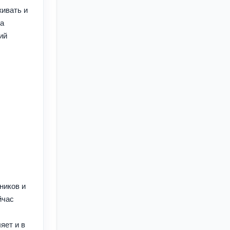
живать и
да
ий
ников и
йчас
яет и в