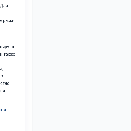
 Для
е риски
анируют
н также
я
и,
ко
стно,
тся.
о и