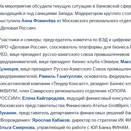
На мероприятии обсудили текущую ситуацию в банковской сфер
находящейся под санкциями Запада. Модератором круглого сто
выступила
Анна Фомичёва
из Московского регионального отде
«Деловая Россия».
Участники и спикеры: председатель комитета по ВЭД и цифрови
МРО «Деловая Россия», сооснователь платформы для бизнеса 
VED, вице-президент русско-азиатского союза промышленников 
предпринимателей, вице-президент бизнес-клуба «Эквиум;
Мак
Кузнецов
, вице-президент Русско-Азиатского Союза промышлен
предпринимателей;
Рамиль Газитуллин
, основатель федераль
консалтинговой компании «Тендер Консалт», резидент Бизнес-к
ЭКВИУМ, член Самарского регионального отделения «ОПОРА
РОССИИ»;
Елена Кайгородова
, ведущий финансовый консульт
Московского представительства Финансового Ателье GrottBjorn;
Луканин
, представитель департамента финансовых решений ба
«Возрождение»;
Ярослав Кабаков
, директор по стратегии ИК 
Ольга Смирнова
, управляющий по работе с ЮЛ Банка ФИНАМ.