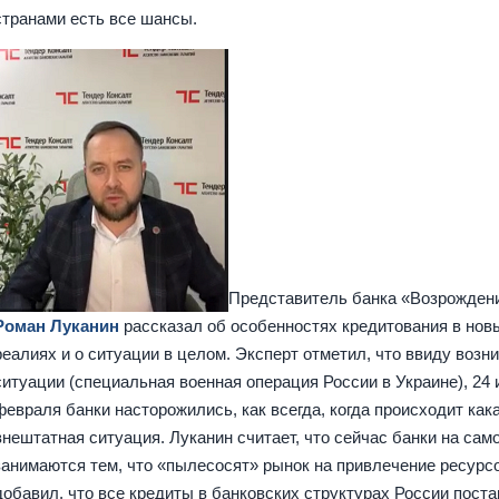
странами есть все шансы.
Представитель банка «Возрожден
Роман Луканин
рассказал об особенностях кредитования в нов
реалиях и о ситуации в целом. Эксперт отметил, что ввиду возн
ситуации (специальная военная операция России в Украине), 24 
февраля банки насторожились, как всегда, когда происходит как
внештатная ситуация. Луканин считает, что сейчас банки на сам
занимаются тем, что «пылесосят» рынок на привлечение ресурс
добавил, что все кредиты в банковских структурах России пост