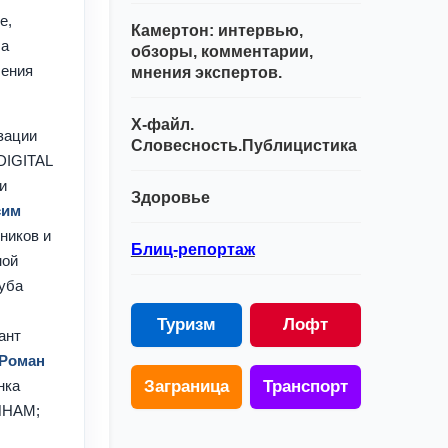
е,
Камертон: интервью,
ла
обзоры, комментарии,
ления
мнения экспертов.
Х-файл.
зации
Словесность.Публицистика
DIGITAL
и
Здоровье
сим
ников и
Блиц-репортаж
ной
луба
Туризм
Лофт
ант
Роман
нка
Заграница
Транспорт
ФИНАМ;