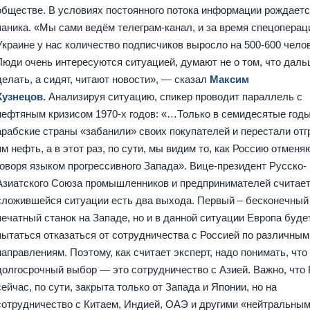
обществе. В условиях постоянного потока информации рождает
паника. «Мы сами ведём телеграм-канал, и за время спецоперац
Украине у нас количество подписчиков выросло на 500-600 челов
Люди очень интересуются ситуацией, думают не о том, что дал
делать, а сидят, читают новости», — сказал
Максим
Кузнецов.
Анализируя ситуацию, спикер проводит параллель с
нефтяным кризисом 1970-х годов: «…Только в семидесятые год
арабские страны «забанили» своих покупателей и перестали отг
им нефть, а в этот раз, по сути, мы видим то, как Россию отменяю
говоря языком прогрессивного Запада». Вице-президент Русско-
Азиатского Союза промышленников и предпринимателей считает,
сложившейся ситуации есть два выхода. Первый – бесконечный
печатный станок на Западе, но и в данной ситуации Европа буде
пытаться отказаться от сотрудничества с Россией по различным
направлениям. Поэтому, как считает эксперт, надо понимать, что
долгосрочный выбор — это сотрудничество с Азией. Важно, что
сейчас, по сути, закрыта только от Запада и Японии, но на
сотрудничество с Китаем, Индией, ОАЭ и другими «нейтральны