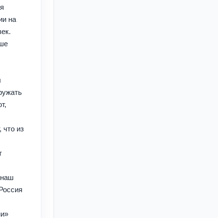
ся
ии на
ек.
ьше
ы
ружать
т,
 что из
т
 наш
 Россия
ми»