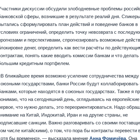
Участники дискуссии обсудили злободневные проблемы россий
банковской сферы, возникшие в результате реалий дня. Спикер
пытались сформулировать план действий и поведение банков в
условиях ограничений, определить точку невозврата с последу
прогнозами и перспективами, спрогнозировать возможные действ
блокировке денег, определить как вести расчёты по действующи
контрактам, понять какие вводить комиссии банкам и что делать
большим кредитным портфелем.
«В ближайшее время возможно усиление сотрудничества между
союзными государствами, банки России будут коллаборировать 
банками, которые находятся в союзных государствах. Также я п
понимаю, что на сегодняшний день, оглядываясь на европейские
первое, что нужно делать, это переориентироваться. Надо обра
внимание на Китай, Индокитай, Иран и на другие страны, не
подписавшие санкции. Важно разговаривать со своими поставщи
том числе китайскими), о том, что пора бы контракты перевести 
хотя бы временно», — высказала мнение
Анна Фомичёва
. Она