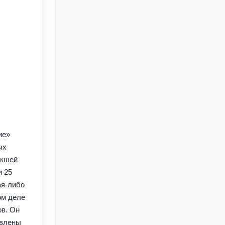
ие»
ых
икшей
и 25
ая-либо
ом деле
ов. Он
авлены