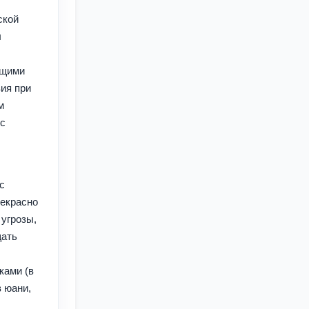
ской
ы
ющими
ия при
м
 с
с
рекрасно
 угрозы,
щать
ками (в
в юани,