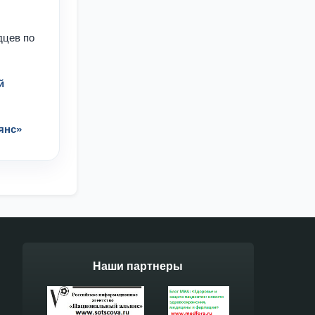
дцев по
й
янс»
Наши партнеры