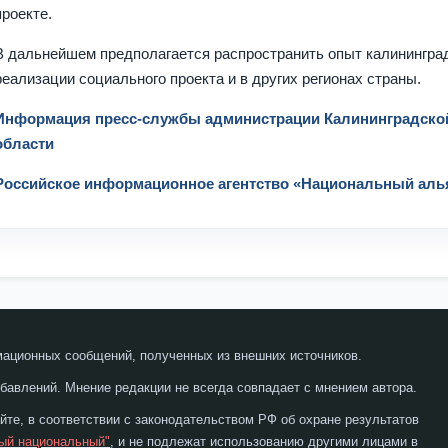
проекте.
В дальнейшем предполагается распространить опыт калинингра
реализации социального проекта и в других регионах страны.
Информация пресс-службы администрации Калининградско
области
Российское информационное агентство «Национальный аль
мационных сообщений, полученных из внешних источников.
бавлений. Мнение редакции не всегда совпадает с мнением автора.
те, в соответствии с законодательством РФ об охране результатов
ый национальный"
, и не подлежат использованию другими лицами в