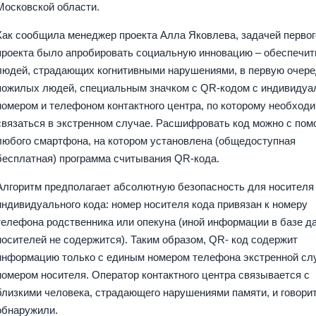
Московской области.
Как сообщила менеджер проекта Алла Яковлева, задачей первог
проекта было апробировать социальную инновацию – обеспечит
людей, страдающих когнитивными нарушениями, в первую очере
пожилых людей, специальным значком с QR-кодом с индивиду
номером и телефоном контактного центра, по которому необход
связаться в экстренном случае. Расшифровать код можно с по
любого смартфона, на котором установлена (общедоступная
бесплатная) программа считывания QR-кода.
Алгоритм предполагает абсолютную безопасность для носителя
индивидуального кода: номер носителя кода привязан к номеру
телефона родственника или опекуна (иной информации в базе д
носителей не содержится). Таким образом, QR- код содержит
информацию только с единым номером телефона экстренной сл
номером носителя. Оператор контактного центра связывается с
близкими человека, страдающего нарушениями памяти, и говорит,
обнаружили.