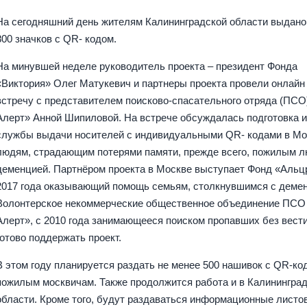
На сегодняшний день жителям Калининградской области выдано
800 значков с QR- кодом.
На минувшей неделе руководитель проекта – президент Фонда
«Виктория» Олег Матукевич и партнеры проекта провели онлайн
встречу с представителем поисково-спасательного отряда (ПСО
Алерт» Анной Шипиловой. На встрече обсуждалась подготовка и
службы выдачи носителей с индивидуальными QR- кодами в Мо
людям, страдающим потерями памяти, прежде всего, пожилым 
деменцией. Партнёром проекта в Москве выступает Фонд «Альцр
2017 года оказывающий помощь семьям, столкнувшимся с деме
Волонтерское некоммерческие общественное объединение ПСО
Алерт», с 2010 года занимающееся поиском пропавших без вест
готово поддержать проект.
В этом году планируется раздать не менее 500 нашивок с QR-ко
пожилым москвичам. Также продолжится работа и в Калинингра
области. Кроме того, будут раздаваться информационные листов