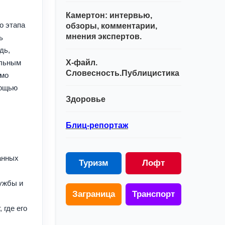
Камертон: интервью,
о этапа
обзоры, комментарии,
мнения экспертов.
ь
дь,
альным
Х-файл.
Словесность.Публицистика
имо
мощью
Здоровье
Блиц-репортаж
анных
Туризм
Лофт
ужбы и
Заграница
Транспорт
 где его