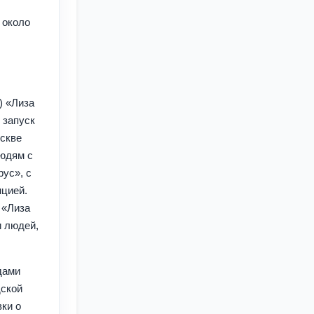
 около
) «Лиза
 запуск
скве
людям с
ус», с
нцией.
 «Лиза
и людей,
дами
дской
ки о