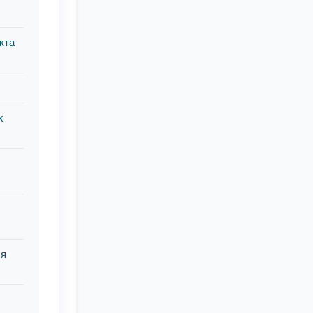
кта
х
ля