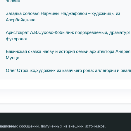
эпохи»
Загадка соловья Нармины Наджафовой – художницы из
Азербайджана
Аристократ А.В.Сухово-Кобылин: подозреваемый, драматург
футоролог
Бакинская сказка наяву и история семьи архитектора Андрея
Мунца
Олег Отрошко,художник из казачьего рода: аллегории и реал
мационных сообщений, полученных из внешних источников.