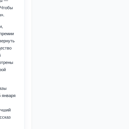
ры —
 Чтобы
».
и,
 премии
вернуть
щество
й
мотрены
рой
казы
5 января
учший
ссказ