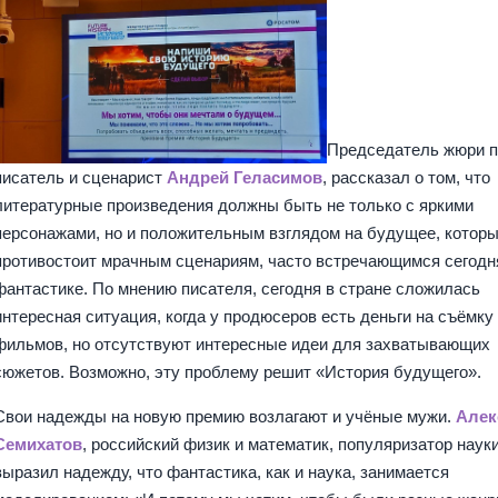
Председатель жюри п
писатель и сценарист
Андрей Геласимов
, рассказал о том, что
литературные произведения должны быть не только с яркими
персонажами, но и положительным взглядом на будущее, котор
противостоит мрачным сценариям, часто встречающимся сегодн
фантастике. По мнению писателя, сегодня в стране сложилась
интересная ситуация, когда у продюсеров есть деньги на съёмку
фильмов, но отсутствуют интересные идеи для захватывающих
сюжетов. Возможно, эту проблему решит «История будущего».
Свои надежды на новую премию возлагают и учёные мужи.
Алек
Семихатов
, российский физик и математик, популяризатор науки
выразил надежду, что фантастика, как и наука, занимается