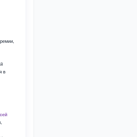
ремии,
ый
я в
сей
,