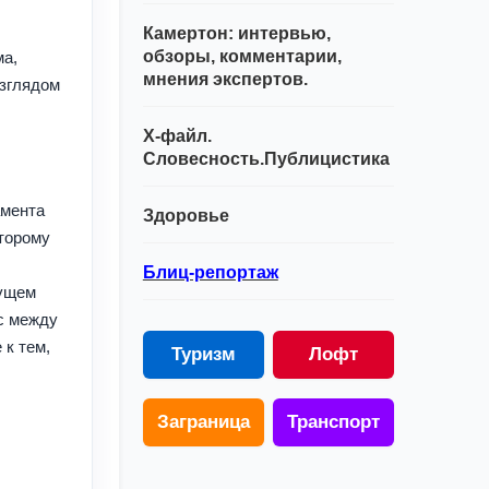
Камертон: интервью,
обзоры, комментарии,
ма,
мнения экспертов.
взглядом
Х-файл.
Словесность.Публицистика
амента
Здоровье
оторому
Блиц-репортаж
дущем
с между
 к тем,
Туризм
Лофт
Заграница
Транспорт