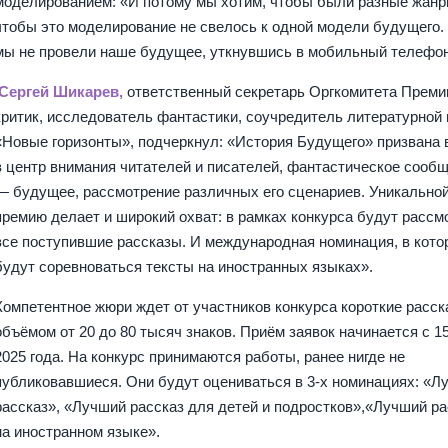
моделированием: «И потому мы хотим, чтобы были разные жан
чтобы это моделирование не свелось к одной модели будущего.
мы не провели наше будущее, уткнувшись в мобильный телефон
Сергей Шикарев,
ответственный секретарь Оргкомитета Преми
критик, исследователь фантастики, соучредитель литературной
«Новые горизонты», подчеркнул: «История Будущего» призвана 
в центр внимания читателей и писателей, фантастическое сооб
— будущее, рассмотрение различных его сценариев. Уникально
премию делает и широкий охват: в рамках конкурса будут расс
все поступившие рассказы. И международная номинация, в кото
будут соревноваться тексты на иностранных языках».
Компетентное жюри ждет от участников конкурса короткие расс
объёмом от 20 до 80 тысяч знаков. Приём заявок начинается с 1
2025 года. На конкурс принимаются работы, ранее нигде не
публиковавшиеся. Они будут оцениваться в 3-х номинациях: «Л
рассказ», «Лучший рассказ для детей и подростков»,«Лучший ра
на иностранном языке».