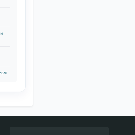
 и
изм