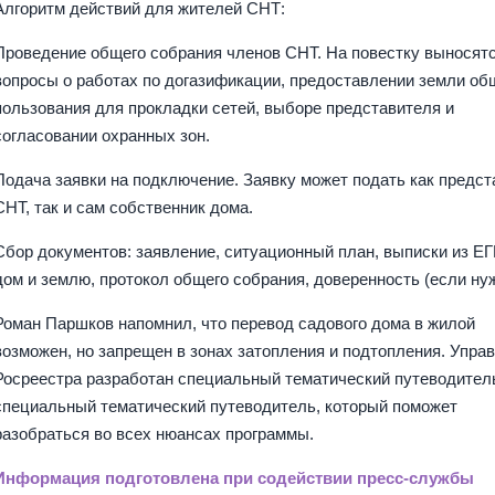
Алгоритм действий для жителей СНТ:
Проведение общего собрания членов СНТ. На повестку выносят
вопросы о работах по догазификации, предоставлении земли об
пользования для прокладки сетей, выборе представителя и
согласовании охранных зон.
Подача заявки на подключение. Заявку может подать как предс
СНТ, так и сам собственник дома.
Сбор документов: заявление, ситуационный план, выписки из Е
дом и землю, протокол общего собрания, доверенность (если нуж
Роман Паршков напомнил, что перевод садового дома в жилой
возможен, но запрещен в зонах затопления и подтопления. Упра
Росреестра разработан специальный тематический путеводител
специальный тематический путеводитель, который поможет
разобраться во всех нюансах программы.
Информация подготовлена при содействии пресс-службы