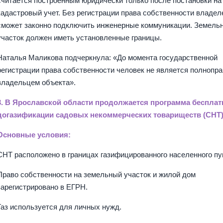
считается построенным юридически только после постановки на
кадастровый учет. Без регистрации права собственности владел
сможет законно подключить инженерные коммуникации. Земель
участок должен иметь установленные границы.
Наталья Маликова подчеркнула: «До момента государственной
регистрации права собственности человек не является полнопр
владельцем объекта».
3. В Ярославской области продолжается программа бесплат
догазификации садовых некоммерческих товариществ (СНТ
Основные условия:
СНТ расположено в границах газифицированного населенного пу
Право собственности на земельный участок и жилой дом
зарегистрировано в ЕГРН.
Газ используется для личных нужд.