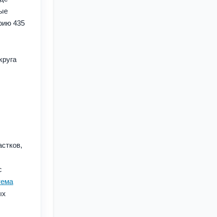
вые
рию 435
круга
астков,
с
тема
ых