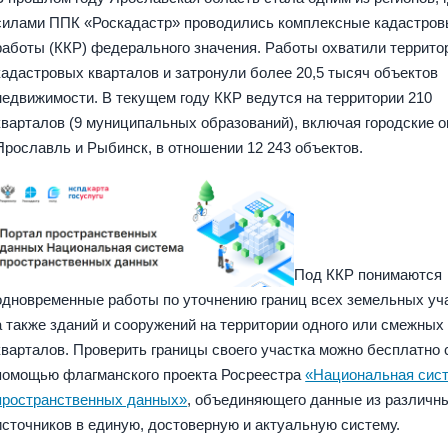
силами ППК «Роскадастр» проводились комплексные кадастро
работы (ККР) федерального значения. Работы охватили террито
кадастровых кварталов и затронули более 20,5 тысяч объектов
недвижимости. В текущем году ККР ведутся на территории 210
кварталов (9 муниципальных образований), включая городские о
Ярославль и Рыбинск, в отношении 12 243 объектов.
Под ККР понимаются
одновременные работы по уточнению границ всех земельных уч
а также зданий и сооружений на территории одного или смежных
кварталов. Проверить границы своего участка можно бесплатно 
помощью флагманского проекта Росреестра
«Национальная сис
пространственных данных»
, объединяющего данные из различн
источников в единую, достоверную и актуальную систему.