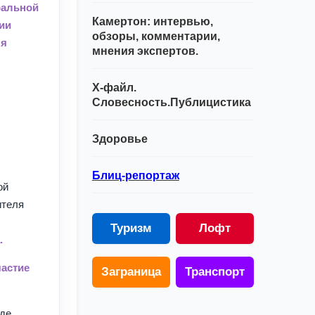
ральной
Камертон: интервью,
ии
обзоры, комментарии,
ля
мнения экспертов.
Х-файл.
Словесность.Публицистика
Здоровье
Блиц-репортаж
ой
ителя
Туризм
Лофт
.
частие
Заграница
Транспорт
где