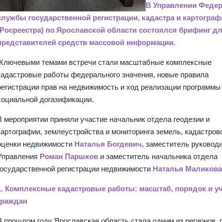
В Управлении Феде
службы государственной регистрации, кадастра и картограф
(Росреестра) по Ярославской области состоялся брифинг д
представителей средств массовой информации.
Ключевыми темами встречи стали масштабные комплексные
кадастровые работы федерального значения, новые правила
регистрации прав на недвижимость и ход реализации программы
социальной догазификации.
В мероприятии приняли участие начальник отдела геодезии и
картографии, землеустройства и мониторинга земель, кадастров
оценки недвижимости
Наталья Богдевич
, заместитель руковод
Управления
Роман Паршков
и заместитель начальника отдела
государственной регистрации недвижимости
Наталья Маликова
1. Комплексные кадастровые работы: масштаб, порядок и у
граждан
В прошлом году Ярославская область стала одним из регионов, 