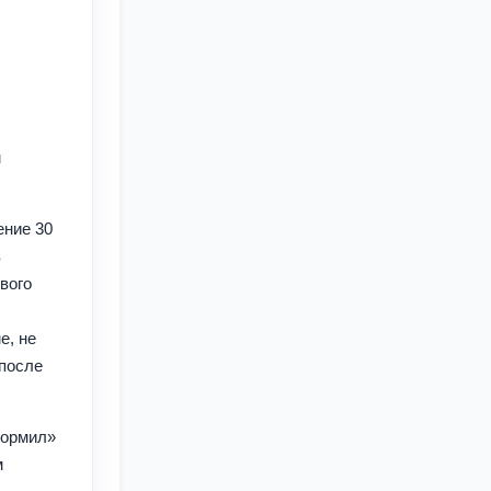
м
ение 30
в
вого
е, не
 после
ормил»
м