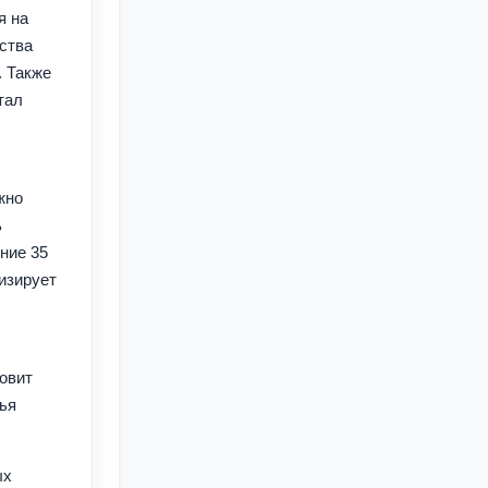
я на
ства
 Также
тал
жно
ь
ние 35
изирует
овит
ья
ых