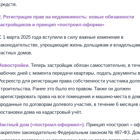
средств.
2. Регистрация прав на недвижимость: новые обязанности
застройщиков и принцип «построил-оформи»
С 1 марта 2025 года вступили в силу важные изменения в
законодательстве, упрощающие жизнь дольщикам и владельца
частных домов.
Новостройки.
Теперь застройщик обязан самостоятельно, в теч
рабочих дней с момента передачи квартиры, подать документы 
Росреестр для регистрации права собственности участника доле
строительства. Ранее это было его правом. Также он должен
зарегистрировать права на все помещения и машино-места в дом
проданные по договорам долевого участия, в течение 6 месяцев
постановки дома на кадастровый учёт.
Частный дом («построил-оформил»).
Принцип «построил
–
оф
закреплен законодательно Федеральным законом № 487-ФЗ. До