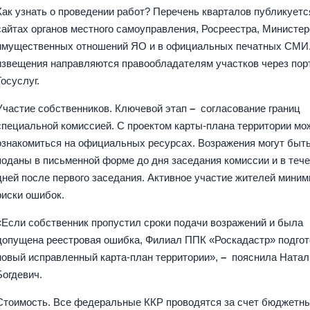
Как узнать о проведении работ? Перечень кварталов публикуетс
сайтах органов местного самоуправления, Росреестра, Министер
имущественных отношений ЯО и в официальных печатных СМИ.
извещения направляются правообладателям участков через пор
Госуслуг.
Участие собственников. Ключевой этап
–
согласование границ
специальной комиссией. С проектом карты-плана территории мо
ознакомиться на официальных ресурсах. Возражения могут быт
поданы в письменной форме до дня заседания комиссии и в тече
дней после первого заседания. Активное участие жителей миним
риски ошибок.
«Если собственник пропустил сроки подачи возражений и была
допущена реестровая ошибка, Филиал ППК «Роскадастр» подгот
новый исправленный карта-план территории»,
–
пояснила Натал
Богдевич.
Стоимость. Все федеральные ККР проводятся за счет бюджетн