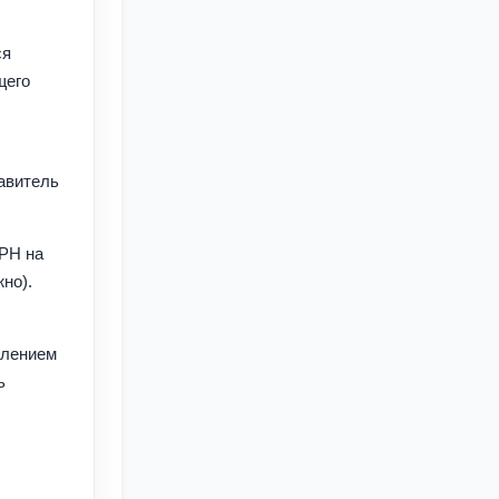
ся
щего
тавитель
ГРН на
но).
влением
ь