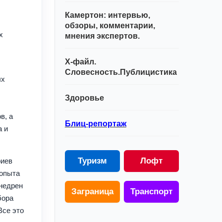
Камертон: интервью,
обзоры, комментарии,
х
мнения экспертов.
Х-файл.
Словесность.Публицистика
ых
Здоровье
в, а
Блиц-репортаж
а и
Туризм
Лофт
риев
 опыта
внедрен
Заграница
Транспорт
бора
Все это