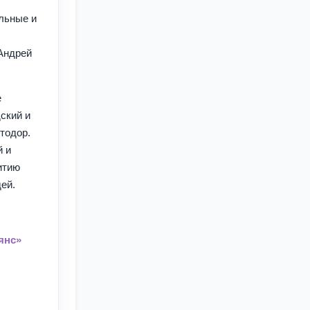
льные и
Андрей
е
ский и
тодор.
й и
итию
ей.
янс»