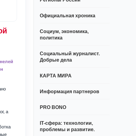
Официальная хроника
ой
Социум, экономика,
политика
Социальный журналист.
Добрые дела
ннелей
ен
КАРТА МИРА
ано
Информация партнеров
PRO BONO
г, а
,
IT-сфера: технологии,
ботка
проблемы и развитие.
ные