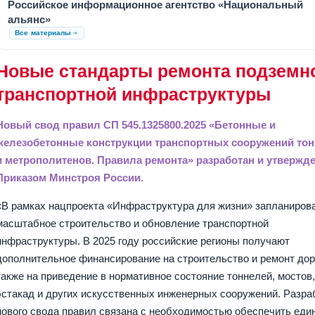
Российское информационное агентство «Национальный
альянс»
Все материалы
Новые стандарты ремонта подземн
транспортной инфраструктуры
Новый свод правил СП 545.1325800.2025 «Бетонные и
железобетонные конструкции транспортных сооружений то
и метрополитенов. Правила ремонта» разработан и утвержд
Приказом Минстроя России.
«В рамках нацпроекта «Инфраструктура для жизни» запланиров
масштабное строительство и обновление транспортной
инфраструктуры. В 2025 году российские регионы получают
дополнительное финансирование на строительство и ремонт доро
также на приведение в нормативное состояние тоннелей, мостов
эстакад и других искусственных инженерных сооружений. Разра
нового свода правил связана с необходимостью обеспечить еди