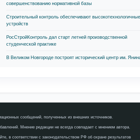
совершенствованию нормативной базы
Строительный контроль обеспечивают высокотехнологичны
устройств
РосСтройКонтроль дал старт летней производственной
студенческой практике
В Великом Новгороде построят исторический центр им. Янин
мационных сообщений, полученных из внешних источников.
бавлений. Мнение редакции не всегда совпадает с мнением автора.
те, в соответствии с законодательством РФ об охране результатов