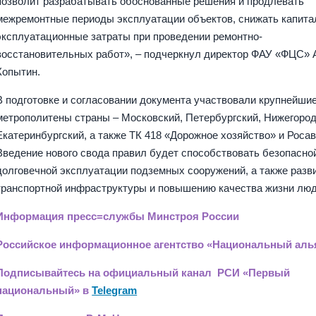
позволит разрабатывать обоснованные решения и продлевать
межремонтные периоды эксплуатации объектов, снижать капита
эксплуатационные затраты при проведении ремонтно-
восстановительных работ», – подчеркнул директор ФАУ «ФЦС» 
Копытин.
В подготовке и согласовании документа участвовали крупнейши
метрополитены страны – Московский, Петербургский, Нижегород
Екатеринбургский, а также ТК 418 «Дорожное хозяйство» и Росав
Введение нового свода правил будет способствовать безопасно
долговечной эксплуатации подземных сооружений, а также разв
транспортной инфраструктуры и повышению качества жизни люд
Информация пресс=службы Минстроя России
Российское информационное агентство «Национальный аль
Подписывайтесь на официальный канал РСИ «Первый
национальный» в
Telegram