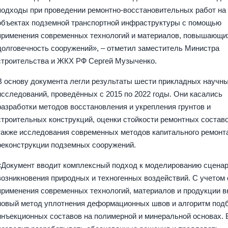
подходы при проведении ремонтно-восстановительных работ на
объектах подземной транспортной инфраструктуры с помощью
применения современных технологий и материалов, повышающи
долговечность сооружений», – отметил заместитель Министра
строительства и ЖКХ РФ Сергей Музыченко.
В основу документа легли результаты шести прикладных научн
исследований, проведённых с 2015 по 2022 годы. Они касались
разработки методов восстановления и укрепления грунтов и
строительных конструкций, оценки стойкости ремонтных составо
также исследования современных методов капитального ремонт
реконструкции подземных сооружений.
«Документ вводит комплексный подход к моделированию сцена
возникновения природных и техногенных воздействий. С учетом
применения современных технологий, материалов и продукции 
новый метод уплотнения деформационных швов и алгоритм под
инъекционных составов на полимерной и минеральной основах. 