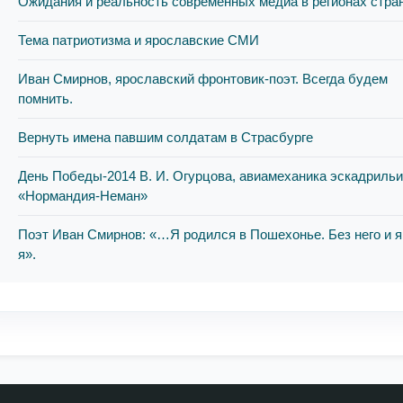
Ожидания и реальность современных медиа в регионах стра
Тема патриотизма и ярославские СМИ
Иван Смирнов, ярославский фронтовик-поэт. Всегда будем
помнить.
Вернуть имена павшим солдатам в Страсбурге
День Победы-2014 В. И. Огурцова, авиамеханика эскадриль
«Нормандия-Неман»
Поэт Иван Смирнов: «…Я родился в Пошехонье. Без него и я
я».