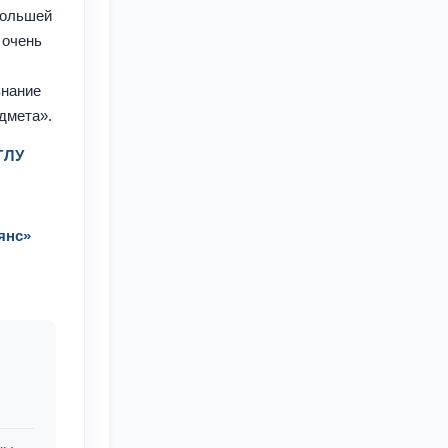
 большей
 очень
о
знание
едмета».
ГЛУ
янс»