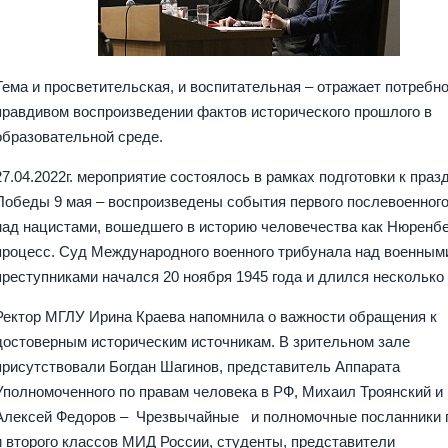
Тема и просветительская, и воспитательная – отражает потребно
правдивом воспроизведении фактов исторического прошлого в
образовательной среде.
27.04.2022г. мероприятие состоялось в рамках подготовки к праз
Победы 9 мая – воспроизведены события первого послевоенного
над нацистами, вошедшего в историю человечества как Нюренб
процесс. Суд Международного военного трибунала над военным
преступниками начался 20 ноября 1945 года и длился несколько 
Ректор МГЛУ Ирина Краева напомнила о важности обращения к
достоверным историческим источникам. В зрительном зале
присутствовали Богдан Шагинов, представитель Аппарата
Уполномоченного по правам человека в РФ, Михаил Троянский и
Алексей Федоров – Чрезвычайные и полномочные посланники 
и второго классов МИД России, студенты, представители