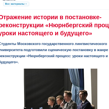
Все материалы
Отражение истории в постановке-
реконструкции «Нюрнбергский проц
уроки настоящего и будущего»
Студенты Московского государственного лингвистического
университета подготовили сценическую постановку в жанре
реконструкции «Нюрнбергский процесс: уроки настоящего и
будущего».