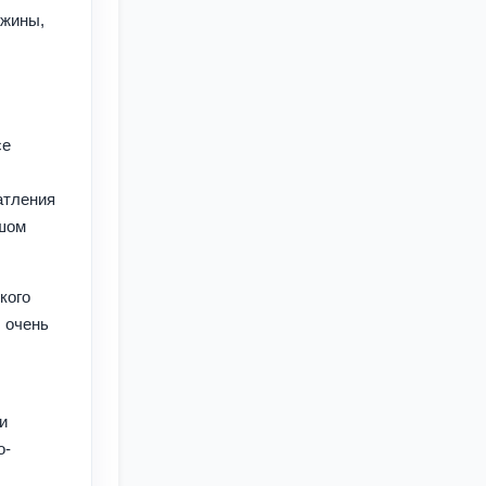
ожины,
се
атления
ьшом
кого
 очень
и
о-