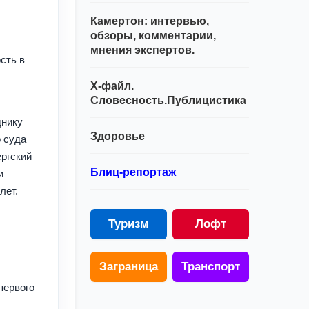
Камертон: интервью,
обзоры, комментарии,
мнения экспертов.
сть в
Х-файл.
Словесность.Публицистика
днику
Здоровье
 суда
ергский
Блиц-репортаж
и
лет.
Туризм
Лофт
Заграница
Транспорт
первого