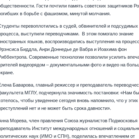
общественности. Гости почтили память советских защитников Р
погибших в борьбе с фашизмом, минутой молчания.
Студенты перевоплотились в судей, обвинителей и подсудимых
процесса, выступили переводчиками. В этом помогало знание
иностранных языков, воспроизводились выступления на процес
Фрэнсиса Биддла, Анри Доннедье де Вабра и Иоахима фон
Риббентропа. Современные технологии позволили усилить впеч
зрителей видеорядом – документальными фото и видео на бол
экране.
Елена Баварова, главный режиссер и преподаватель переводчес
факультета МГЛУ, подчеркнула значимость постановки: «Нам бы
хотелось, чтобы увиденное сегодня вновь напомнило, что у этих
преступлений нет и не может быть срока давности».
Анна Морева, член правления Союза журналистов Подмосковья 
преподаватель Институт международных отношений и социальн
политических наук (ИМО и СПН), поделилась впечатлением от