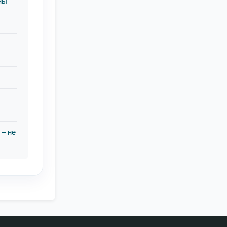
ны
и
 – не