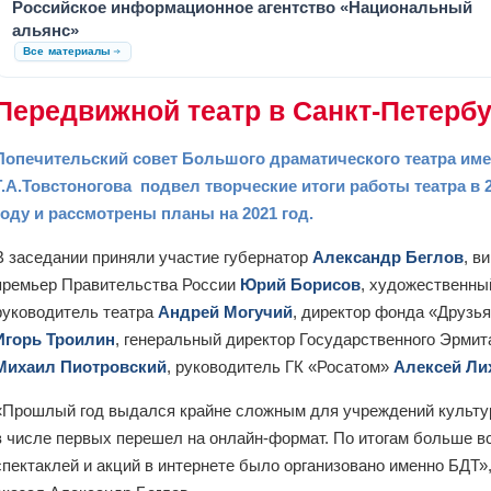
Российское информационное агентство «Национальный
альянс»
Все материалы
Передвижной театр в Санкт-Петербу
Попечительский совет Большого драматического театра им
Г.А.Товстоногова подвел творческие итоги работы театра в 
году и рассмотрены планы на 2021 год.
В заседании приняли участие губернатор
Александр Беглов
, в
премьер Правительства России
Юрий Борисов
, художественны
руководитель театра
Андрей Могучий
, директор фонда «Друзь
Игорь Троилин
, генеральный директор Государственного Эрми
Михаил Пиотровский
, руководитель ГК «Росатом»
Алексей Ли
«Прошлый год выдался крайне сложным для учреждений культу
в числе первых перешел на онлайн-формат. По итогам больше в
спектаклей и акций в интернете было организовано именно БДТ»,