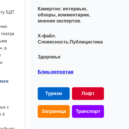
Камертон: интервью,
кту БДТ
обзоры, комментарии,
мнения экспертов.
учил
 театра
Х-файл.
сьма
Словесность.Публицистика
»
, в
т
Здоровье
во
Блиц-репортаж
моги
Туризм
Лофт
ных с
Заграница
Транспорт
е 4
та было