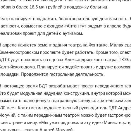
собрано более 16,5 млн рублей в поддержку больниц.
Театр планирует продолжить благотворительную деятельность. 
частности, совместно с фондом «Антон тут рядом» в апреле буд
реализован проект для детей с аутизмом.
В апреле начнется ремонт здания театра на Фонтанке. Малая сц
Каменноостровском проспекте будет работать. Кроме того, спек
БДТ будут проходить на сценах Александринского театра, ТЮЗа
Балтийского дома. Планируется задействовать и другие возмож
площадки. Продолжится гастрольная деятельность.
В настоящее время БДТ разрабатывает проект передвижного теа
Это будет модульная надувная конструкция, внутри которой мо
разместить полноценную театральную сцену со зрительским за
500 мест. Как отметил художественный руководитель БДТ Андре
Могучий, с таким передвижным театром можно будет гастролиро
всей стране и миру. «Мы уже предложили эту идею Министерств
культуры», - сказал Андрей Могучий.