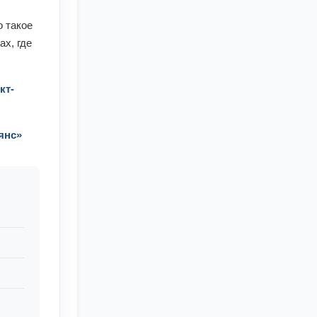
о такое
ах, где
кт-
янс»