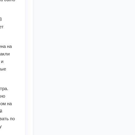
В
ет
ена на
такли
 и
ные
тра.
жно
лом на
й
вать по
у