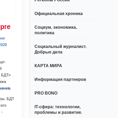
Официальная хроника
рге
Социум, экономика,
политика
ени
2020
Социальный журналист.
Добрые дела
ице-
КАРТА МИРА
й
я БДТ»
Информация партнеров
тажа
хачев
.
PRO BONO
ры. БДТ
сего
IT-сфера: технологии,
 -
проблемы и развитие.