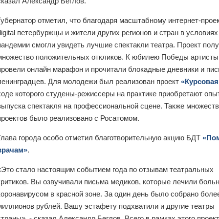
сказал Александр Беглов.
Губернатор отметил, что благодаря масштабному интернет-прое
digital петербуржцы и жители других регионов и стран в условиях
пандемии смогли увидеть лучшие спектакли театра. Проект пол
множество положительных откликов. К юбилею Победы артисты
провели онлайн марафон и прочитали блокадные дневники и пи
ленинградцев. Для молодежи был реализован проект
«Курсовая
ходе которого студены-режиссеры на практике приобретают опы
выпуска спектакля на профессиональной сцене. Также множест
проектов было реализовано с Росатомом.
Глава города особо отметил благотворительную акцию БДТ
«По
врачам»
.
«Это стало настоящим событием года по отзывам театральных
критиков. Вы озвучивали письма медиков, которые лечили боль
коронавирусом в красной зоне. За один день было собрано боле
миллионов рублей. Вашу эстафету подхватили и другие театры
страны», - сказал Александр Беглов. Всего в рамках этого проек