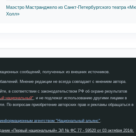
Маэстро Мастранджело из Санкт-Петербургского театра «Мю
Холл»
мационных сообщений, полученных из внешних источников.
бавлений. Мнение редакции не всегда совпадает с мнением автора.
те, в соответствии с законодательством РФ об охране результатов
ый национальный"
, и не подлежат использованию другими лицами в
я. По вопросам приобретение авторских прав и рекламы обращаться в
 информационным агентством "Национальный альянс"
.
дание «Первый национальный» ЭЛ № ФС 77 - 59520 от 03 октября 2014г.