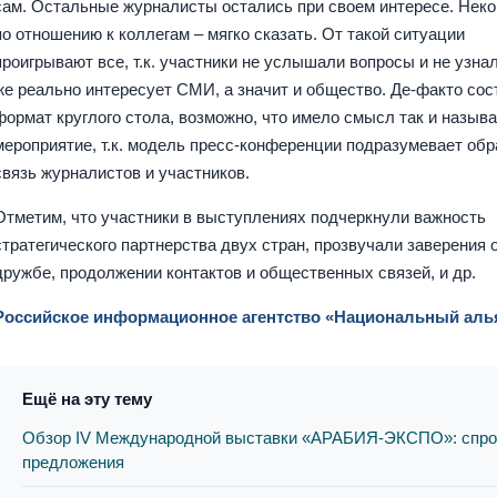
сам. Остальные журналисты остались при своем интересе. Неко
по отношению к коллегам – мягко сказать. От такой ситуации
проигрывают все, т.к. участники не услышали вопросы и не узнал
же реально интересует СМИ, а значит и общество. Де-факто сос
формат круглого стола, возможно, что имело смысл так и назыв
мероприятие, т.к. модель пресс-конференции подразумевает об
связь журналистов и участников.
Отметим, что участники в выступлениях подчеркнули важность
стратегического партнерства двух стран, прозвучали заверения 
дружбе, продолжении контактов и общественных связей, и др.
Российское информационное агентство «Национальный аль
Ещё на эту тему
Обзор IV Международной выставки «АРАБИЯ-ЭКСПО»: спро
предложения