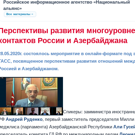
Российское информационное агентство «Национальный
альянс»
Все материалы
Перспективы развития многоуровн
контактов России и Азербайджана
28.05.2020г. состоялось мероприятие в онлайн-формате под 
ТАСС, посвященное перспективам развития отношений меж
Россией и Азербайджаном.
Спикеры: замминистра иностранн
РФ
Андрей Руденко
, первый заместитель председателя Милли
меджлиса (парламента) Азербайджанской Республики
Али Гусе
председатель комитета ГД РФ по международным делам
Леони