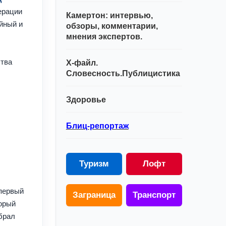
ерации
Камертон: интервью,
йный и
обзоры, комментарии,
мнения экспертов.
ства
Х-файл.
Словесность.Публицистика
Здоровье
Блиц-репортаж
Туризм
Лофт
первый
Заграница
Транспорт
торый
брал