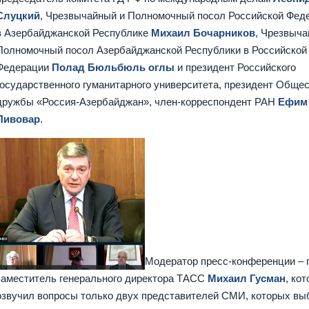
Слуцкий
, Чрезвычайный и Полномочный посол Российской Фед
в Азербайджанской Республике
Михаил Бочарников
, Чрезвыча
Полномочный посол Азербайджанской Республики в Российской
Федерации
Полад Бюльбюль оглы
и президент Российского
государственного гуманитарного университета, президент Обще
дружбы «Россия-Азербайджан», член-корреспондент РАН
Ефим
Пивовар
.
Модератор пресс-конференции – 
заместитель генерального директора ТАСС
Михаил Гусман
, ко
озвучил вопросы только двух представителей СМИ, которых вы