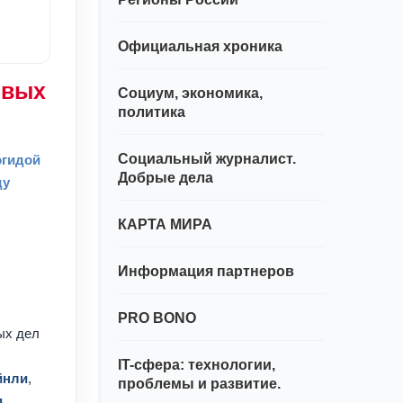
Официальная хроника
евых
Социум, экономика,
политика
Социальный журналист.
эгидой
Добрые дела
ду
КАРТА МИРА
Информация партнеров
PRO BONO
ых дел
IT-сфера: технологии,
йнли
,
проблемы и развитие.
д