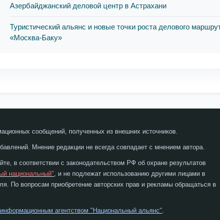
Азербайджанский деловой центр в Астрахани
Туристический альянс и новые точки роста делового маршру
«Москва-Баку»
мационных сообщений, полученных из внешних источников.
бавлений. Мнение редакции не всегда совпадает с мнением автора.
те, в соответствии с законодательством РФ об охране результатов
ый национальный"
, и не подлежат использованию другими лицами в
я. По вопросам приобретение авторских прав и рекламы обращаться в
 информационным агентством "Национальный альянс"
.