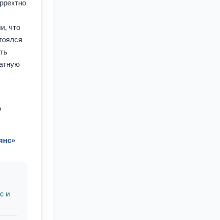
рректно
и, что
тоялся
ать
ратную
о
янс»
с и