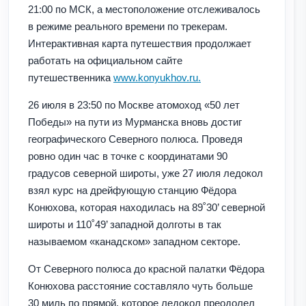
21:00 по МСК, а местоположение отслеживалось
в режиме реального времени по трекерам.
Интерактивная карта путешествия продолжает
работать на официальном сайте
путешественника
www.konyukhov.ru.
26 июля в 23:50 по Москве атомоход «50 лет
Победы» на пути из Мурманска вновь достиг
географического Северного полюса. Проведя
ровно один час в точке с координатами 90
градусов северной широты, уже 27 июля ледокол
взял курс на дрейфующую станцию Фёдора
Конюхова, которая находилась на 89˚30’ северной
широты и 110˚49’ западной долготы в так
называемом «канадском» западном секторе.
От Северного полюса до красной палатки Фёдора
Конюхова расстояние составляло чуть больше
30 миль по прямой, которое ледокол преодолел