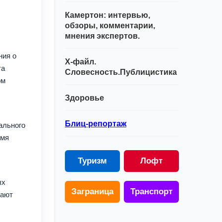
Камертон: интервью,
обзоры, комментарии,
мнения экспертов.
ния о
Х-файл.
та
Словесность.Публицистика
ом
Здоровье
Блиц-репортаж
ального
емя
Туризм
Лофт
ых
Заграница
Транспорт
вают