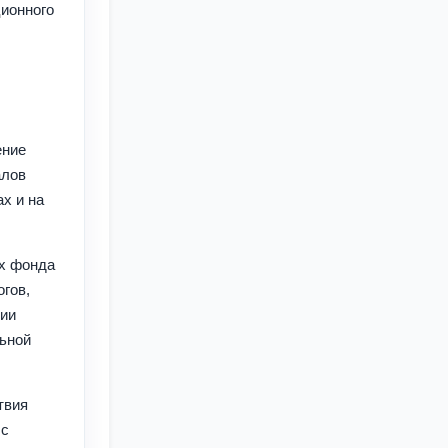
ионного
,
ение
алов
х и на
ах фонда
гов,
рии
льной
твия
 с