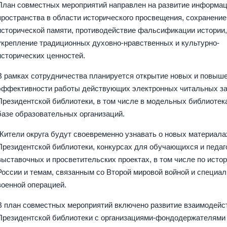
План совместных мероприятий направлен на развитие информац
пространства в области исторического просвещения, сохранение
исторической памяти, противодействие фальсификации истории
укрепление традиционных духовно-нравственных и культурно-
исторических ценностей.
В рамках сотрудничества планируется открытие новых и повыш
эффективности работы действующих электронных читальных з
Президентской библиотеки, в том числе в модельных библиотека
базе образовательных организаций.
Жители округа будут своевременно узнавать о новых материал
Президентской библиотеки, конкурсах для обучающихся и педаго
выставочных и просветительских проектах, в том числе по исто
России и темам, связанным со Второй мировой войной и специа
военной операцией.
В план совместных мероприятий включено развитие взаимодейс
Президентской библиотеки с организациями-фондодержателями