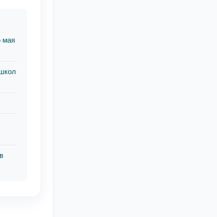
о мая
 школ
в