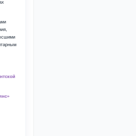
ах
ами
ния,
высшими
нитарным
нтской
янс»