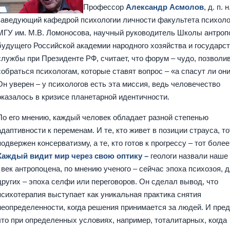
Профессор
Александр Асмолов
, д. п. н
заведующий кафедрой психологии личности факультета психоло
МГУ им. М.В. Ломоносова, научный руководитель Школы антроп
будущего Российской академии народного хозяйства и государс
службы при Президенте РФ, считает, что форум – чудо, позволи
собраться психологам, которые ставят вопрос – «а спасут ли они
Он уверен – у психологов есть эта миссия, ведь человечество
оказалось в кризисе планетарной идентичности.
По его мнению, каждый человек обладает разной степенью
адаптивности к переменам. И те, кто живет в позиции страуса, т
подвержен консерватизму, а те, кто готов к прогрессу – тот более
Каждый видит мир через свою оптику –
геологи назвали наше
век антропоцена, по мнению ученого – сейчас эпоха психозоя, 
других – эпоха селфи или переговоров. Он сделал вывод, что
психотерапия выступает как уникальная практика снятия
неопределенности, когда решения принимается за людей. И пред
что при определенных условиях, например, тоталитарных, когда