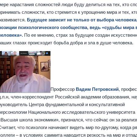
мере нарастания сложностей люди буду делиться на тех, кто сп
принимать сложности, кто стремится к упрощению мира и тех, кт
развивается.
Будущее зависит не только от выбора человека,
позиции психологического сообщества, ведь «судьбы мира 
человека».
По ее мнению, страх за будущее создан искусственн
наших глазах происходит борьба добра и зла в душе человека.
Профессор
Вадим Петровский
, профес
д.п.н, член-корреспондент Российской академии образования, н
руководитель Центра фундаментальной и консультативной
персонологии Национального исследовательского университета
«Высшая школа экономики», признался, что сейчас он за реализ
Считает, что психологи начинают видеть мир по-другому, когда р
коллеги – в условиях саммита наводится резкость на мир и отпа