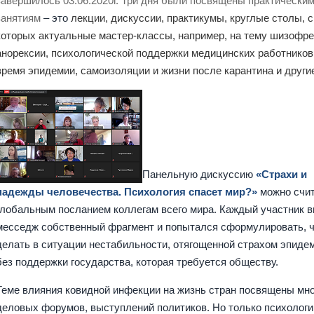
завершилось 03.06.2020г. Три дня были посвящены практически
занятиям
–
это
лекции, дискуссии, практикумы, круглые столы, 
которых актуальные мастер-классы, например, на тему шизофре
анорексии, психологической поддержки медицинских работников
время эпидемии, самоизоляции и жизни после карантина и други
Панельную дискуссию
«Страхи и
надежды человечества. Психология спасет мир?»
можно счи
глобальным посланием коллегам всего мира. Каждый участник в
месседж собственный фрагмент и попытался сформулировать, 
делать в ситуации нестабильности, отягощенной страхом эпидем
без поддержки государства, которая требуется обществу.
Теме влияния ковидной инфекции на жизнь стран посвящены мн
деловых форумов, выступлений политиков. Но только психологи