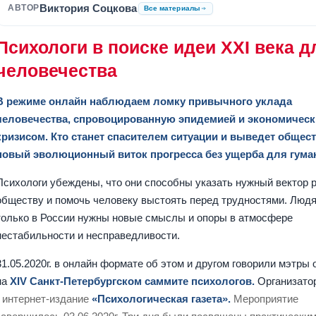
Виктория Соцкова
АВТОР
Все материалы
Психологи в поиске идеи XXI века д
человечества
В режиме онлайн наблюдаем ломку привычного уклада
человечества, спровоцированную эпидемией и экономичес
кризисом. Кто станет спасителем ситуации и выведет общест
новый эволюционный виток прогресса без ущерба для гума
Психологи убеждены, что они способны указать нужный вектор 
обществу и помочь человеку выстоять перед трудностями. Люд
только в России нужны новые смыслы и опоры в атмосфере
нестабильности и несправедливости.
31.05.2020г. в онлайн формате об этом и другом говорили мэтры 
на
XIV Санкт-Петербургском саммите психологов.
Организато
-
интернет-издание
«
Психологическая газета
»
.
Мероприятие