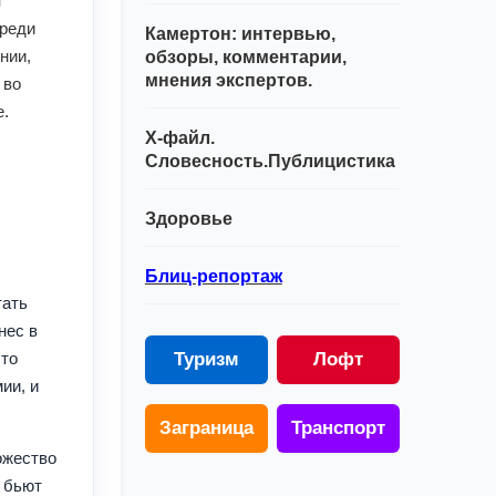
м
среди
Камертон: интервью,
нии,
обзоры, комментарии,
мнения экспертов.
 во
е.
Х-файл.
Словесность.Публицистика
Здоровье
Блиц-репортаж
тать
нес в
что
Туризм
Лофт
ии, и
Заграница
Транспорт
ожество
 бьют