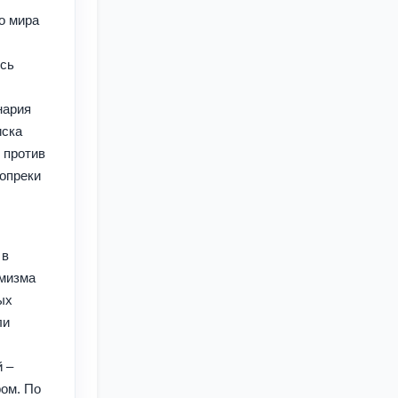
о мира
ись
нария
иска
 против
вопреки
 в
имизма
ых
ли
й –
ом. По