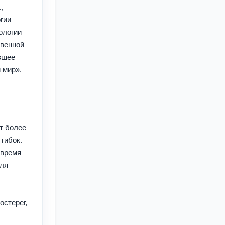
.,
гии
ологии
твенной
вшее
 мир».
от более
 гибок.
 время –
для
остерег,