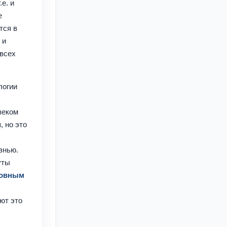
е. и
е
тся в
 и
 всех
логии
веком
, но это
знью.
уты
новным
ют это
е