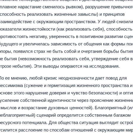
(плавное нарастание сменилось рывком), разрушение привычног
(способность реализовать жизненные замыслы) и принципов
взаимодействие с окружающим пространством. У людей снизил
показатели жизнестойкости (как реализовать себя), способность
противостоять негативу, уверенность в позитивном развитии сце
будущего и увеличилась зависимость от общения как формы по
опоры, появился страх не быть собой и очертания борьбы бытия
не бытия (невозможность реализовать себя, утверждение себя 
угрозе небытия). Эти выводы опираются на исследования.
По ее мнению, любой кризис неоднозначности дает повод для
пессимизма (сужение и герметизация жизненного пространства и
основе этого нарушение доверия и чувство безопасности) и опт
(усиление собственной идентичности через прояснение жизненн
смыслов и возрастание духовных ценностей). Благоприятный (и
неблагоприятный) сценарий определится собственным багажом
ресурсного потенциала. Для общества ситуация выглядит остро
усилится расслоение по способам отношений с окружающим мир