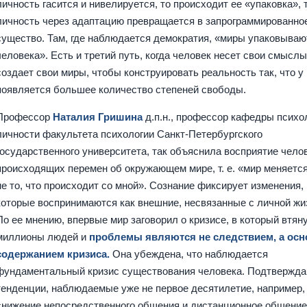
личность гасится и нивелируется, то происходит ее «упаковка», т.
личность через адаптацию превращается в запрограммированно
существо. Там, где наблюдается демократия, «миры упаковываю
человека». Есть и третий путь, когда человек несет свои смыслы
создает свои миры, чтобы конструировать реальность так, что у
появляется большее количество степеней свободы.
Профессор
Наталия Гришина
д.п.н., профессор кафедры психо
личности факультета психологии Санкт-Петербургского
государственного университета, так объяснила восприятие чело
происходящих перемен об окружающем мире, т. е. «мир меняется
не то, что происходит со мной». Сознание фиксирует изменения,
которые воспринимаются как внешние, несвязанные с личной жи
По ее мнению, впервые мир заговорил о кризисе, в который втян
миллионы людей и
проблемы являются не следствием, а ос
содержанием кризиса.
Она убеждена, что наблюдается
фундаментальный кризис существования человека. Подтвержда
тенденции, наблюдаемые уже не первое десятилетие, например,
снижение непосредственного общения и дистанционное общени