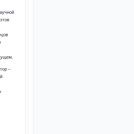
научной
оэтов
ецов
л
удущем.
тор –
ой
о