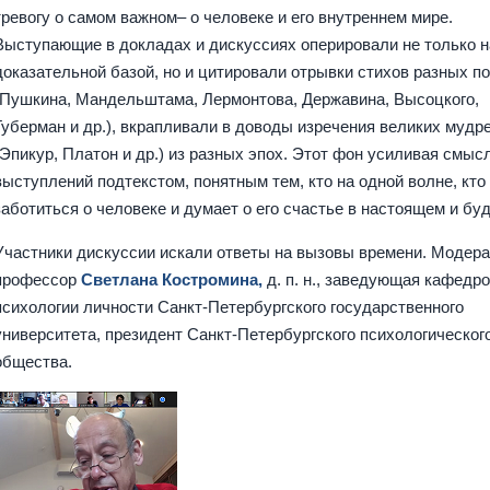
тревогу о самом важном– о человеке и его внутреннем мире.
Выступающие в докладах и дискуссиях оперировали не только 
доказательной базой, но и цитировали отрывки стихов разных п
(Пушкина, Мандельштама, Лермонтова, Державина, Высоцкого,
Губерман и др.), вкрапливали в доводы изречения великих мудр
(Эпикур, Платон и др.) из разных эпох. Этот фон усиливая смыс
выступлений подтекстом, понятным тем, кто на одной волне, кто
заботиться о человеке и думает о его счастье в настоящем и б
Участники дискуссии искали ответы на вызовы времени. Модера
профессор
Светлана Костромина,
д. п. н., заведующая кафедр
психологии личности Санкт-Петербургского государственного
университета, президент Санкт-Петербургского психологическог
общества.