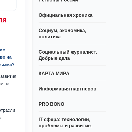
Официальная хроника
ля
Социум, экономика,
политика
ким
Социальный журналист.
во на
Добрые дела
низма?
КАРТА МИРА
развития
ям не
Информация партнеров
PRO BONO
отрасли
р
IT-сфера: технологии,
проблемы и развитие.