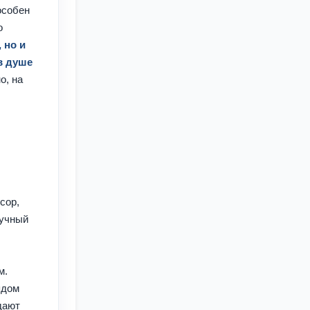
особен
о
 но и
в душе
о, на
сор,
аучный
м.
ядом
дают