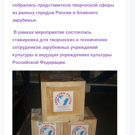
собрались представители творческой сферы
из разных городов России и ближнего
зарубежья.
В рамках мероприятия состоялась
стажировка для творческих и технических
сотрудников зарубежных учреждений
культуры в ведущих учреждениях культуры
Российской Федерации.