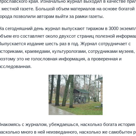
Ярославского края. Изначально журнал выходил в качестве при
к местной газете. Большой объем материалов на основе богатой
города позволили авторам выйти за рамки газеты.
На сегодняшний день журнал выпускают тиражом в 3000 экземп
объем его составляет около двухсот страниц полезной информа
Выпускается издание шесть раз в год. Журнал сотрудничает с
историками, краеведами, культурологами, сотрудниками музеев,
поэтому это не голословная информация, а проверенная и
исследованная.
Знакомясь с журналом, убеждаешься, насколько богата история 
насколько много в ней неизведанного, насколько же самобытен р