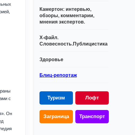
альных
Камертон: интервью,
рией,
обзоры, комментарии,
мнения экспертов.
Х-файл.
Словесность.Публицистика
Здоровье
Блиц-репортаж
храны
Туризм
Лофт
ами с
я». Он
Заграница
Транспорт
ед
следия