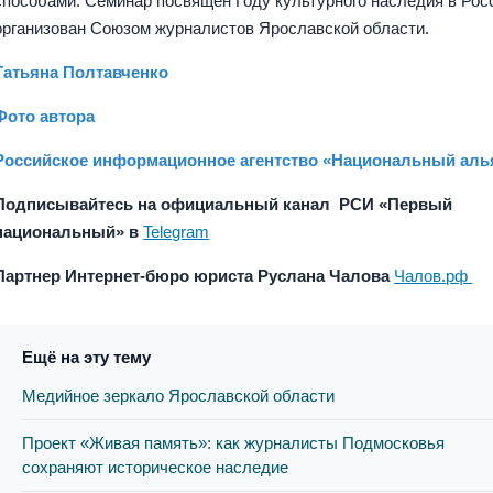
способами. Семинар посвящен Году культурного наследия в Рос
организован Союзом журналистов Ярославской области.
Татьяна Полтавченко
Фото автора
Российское информационное агентство «Национальный аль
Подписывайтесь на официальный канал РСИ
«
Первый
национальный
»
в
Telegram
Партнер Интернет-бюро юриста Руслана Чалова
Чалов.рф
Ещё на эту тему
Медийное зеркало Ярославской области
Проект «Живая память»: как журналисты Подмосковья
сохраняют историческое наследие