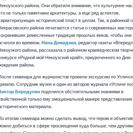
Некоузского района. Они обратили внимание, что культурное на
это не только памятники архитектуры, а еще ряд аспектов,
характеризующих исторический пласт в целом. Так, в районной г
Некрасовского района печатаются статьи о современных мастер
сохранивших ремесленные традиции прошлых веков, чтобы они 
исчезли во времени.
Нина Демидова
, редактор газеты «Вперед
Некоузкого района, рассказала о районном краеведческом творч
конкурсе «Родной мой Некоузский край!», приуроченного ко Дню
рождения района.
После семинара для журналистов провели экскурсию по Угличс
кремлю. Сотрудник музея и один из авторов журнала «Угличе по
Виктор Бородулин
поделился обстоятельными знаниями в
свойственной только ему эмоциональной манере представления
исторического материала.
По итогам семинара можно сделать вывод, что пером и объекти
можно добиться в сфере просвещения куда больше, чем другим