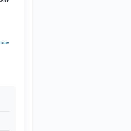
сии и
янс»