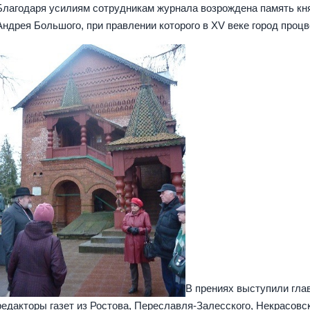
Благодаря усилиям сотрудникам журнала возрождена память кн
Андрея Большого, при правлении которого в XV веке город процв
В прениях выступили гла
редакторы газет из Ростова, Переславля-Залесского, Некрасовск