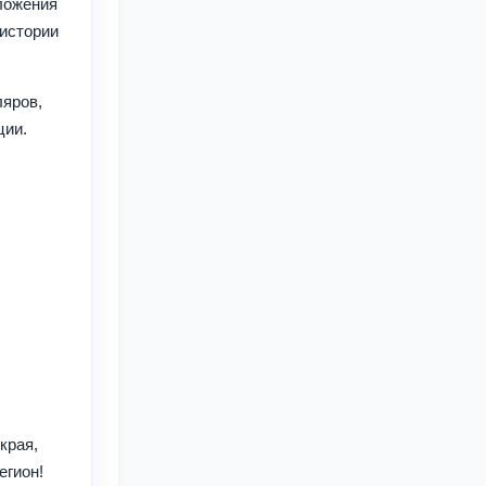
ложения
 истории
ляров,
ции.
края,
егион!