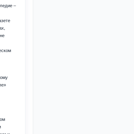
следие –
азете
ах,
не
»
еском
кому
ле»
вом
и