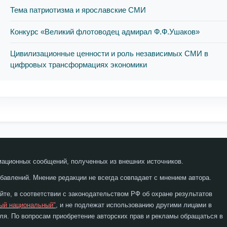
Тема патриотизма и ярославские СМИ
Конкурс «Великий флотоводец адмирал Ф.Ф.Ушаков»
Цивилизационные ценности и роль независимых СМИ в
цифровых трансформациях экономики
мационных сообщений, полученных из внешних источников.
бавлений. Мнение редакции не всегда совпадает с мнением автора.
те, в соответствии с законодательством РФ об охране результатов
ый национальный"
, и не подлежат использованию другими лицами в
я. По вопросам приобретение авторских прав и рекламы обращаться в