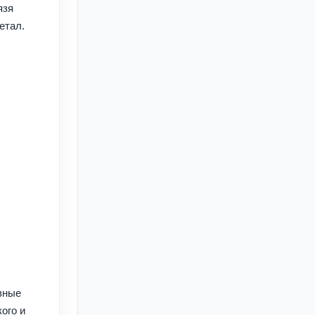
язя
етал.
вные
ого и