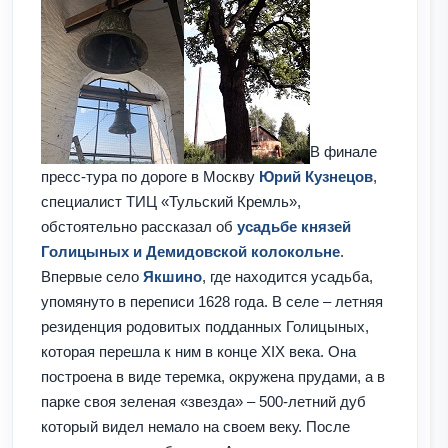
В финале
пресс-тура по дороге в Москву
Юрий Кузнецов
,
специалист ТИЦ «Тульский Кремль»,
обстоятельно рассказал об
усадьбе князей
Голицыных и Демидовской колокольне
.
Впервые село
Якшино
, где находится усадьба,
упомянуто в переписи 1628 года. В селе – летняя
резиденция родовитых подданных Голицыных,
которая перешла к ним в конце XIX века. Она
построена в виде теремка, окружена прудами, а в
парке своя зеленая «звезда» – 500-летний дуб
который видел немало на своем веку. После