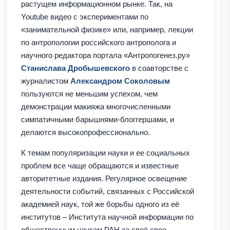
растущем информационном рынке. Так, на
Youtube видео с экспериментами по
«занимательной физике» или, например, лекции
по антропологии российского антрополога и
научного редактора портала «Антропогенез.ру»
Станислава Дробышевского
в соавторстве с
журналистом
Александром Соколовым
пользуются не меньшим успехом, чем
демонстрации макияжа многочисленными
симпатичными барышнями-блоггершами, и
делаются высокопрофессионально.
К темам популяризации науки и ее социальных
проблем все чаще обращаются и известные
авторитетные издания. Регулярное освещение
деятельности событий, связанных с Российской
академией наук, той же борьбы одного из её
институтов – Института научной информации по
общественным наукам РАН за своё свое