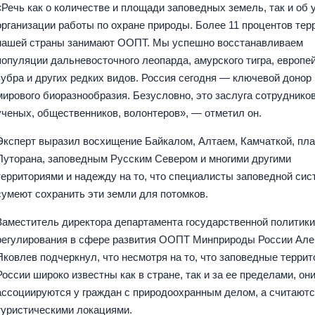
«Речь как о количестве и площади заповедных земель, так и об 
организации работы по охране природы. Более 11 процентов тер
нашей страны занимают ООПТ. Мы успешно восстанавливаем
популяции дальневосточного леопарда, амурского тигра, европе
зубра и других редких видов. Россия сегодня — ключевой донор
мирового биоразнообразия. Безусловно, это заслуга сотруднико
ученых, общественников, волонтеров», — отметил он.
Эксперт выразил восхищение Байкалом, Алтаем, Камчаткой, пла
Путорана, заповедным Русским Севером и многими другими
территориями и надежду на то, что специалисты заповедной си
сумеют сохранить эти земли для потомков.
Заместитель директора департамента государственной политики
регулирования в сфере развития ООПТ Минприроды России Але
Яковлев подчеркнул, что несмотря на то, что заповедные террит
России широко известны как в стране, так и за ее пределами, они
ассоциируются у граждан с природоохранным делом, а считают
туристическими локациями.