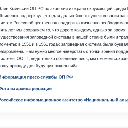
Член Комиссии ОП РФ по экологии и охране окружающей среды 
Шпиленок подчеркнул, что для дальнейшего существования за
систем России общественная поддержка жизненно необходима:
пять лет мы сохраняем то, что дорого каждому, однако за время
существования заповедной системы в нашей стране были и траг
моменты: в 1951 и в 1961 годах заповедная система была буква
разгромлена. Нам нужно многое наверстать с точки зрения подд
системы ООПТ, ведь только объединившись, мы сможем сохран
нашу природу для будущих поколений».
Информация пресс-службы ОП РФ
Фото из архива редакции
Российское информационное агентство «Национальный аль