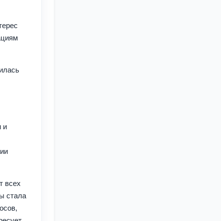
терес
ациям
чилась
 и
сии
т всех
ды стала
осов,
ресует