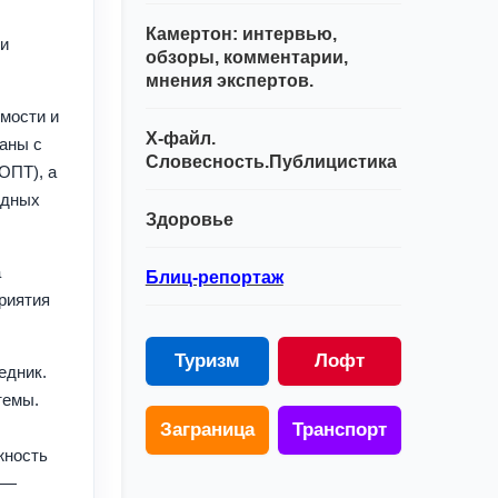
Камертон: интервью,
 и
обзоры, комментарии,
мнения экспертов.
мости и
Х-файл.
аны с
Словесность.Публицистика
ОПТ), а
едных
Здоровье
а
Блиц-репортаж
риятия
Туризм
Лофт
едник.
темы.
Заграница
Транспорт
жность
 —