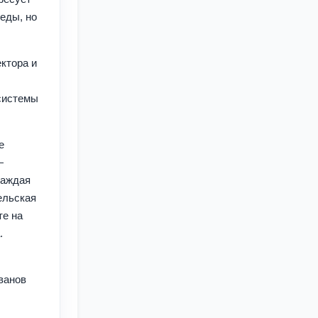
еды, но
ктора и
системы
е
—
каждая
ельская
те на
.
ванов