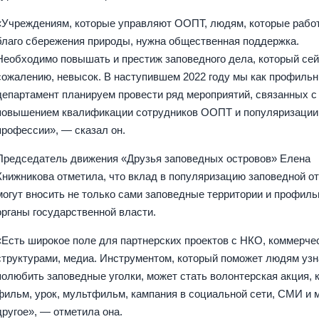
«Учреждениям, которые управляют ООПТ, людям, которые рабо
благо сбережения природы, нужна общественная поддержка.
Необходимо повышать и престиж заповедного дела, который сей
сожалению, невысок. В наступившем 2022 году мы как профиль
департамент планируем провести ряд мероприятий, связанных с
повышением квалификации сотрудников ООПТ и популяризации
профессии», — сказал он.
Председатель движения «Друзья заповедных островов» Елена
Книжникова отметила, что вклад в популяризацию заповедной о
могут вносить не только сами заповедные территории и профил
органы государственной власти.
«Есть широкое поле для партнерских проектов с НКО, коммерче
структурами, медиа. Инструментом, который поможет людям узн
полюбить заповедные уголки, может стать волонтерская акция, к
фильм, урок, мультфильм, кампания в социальной сети, СМИ и 
другое», — отметила она.