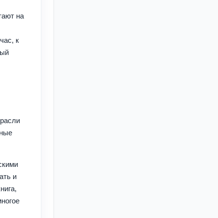
тают на
час, к
ный
трасли
ьные
скими
ать и
нига,
многое