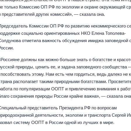
не только Комиссию ОП РФ по экологии и охране окружающей ср
и представителей других комиссий», — сказала она.
Председатель Комиссии ОП РФ по развитию некоммерческого се
поддержке социально ориентированных НКО Елена Тополева-
Солдунова отметила важность обсуждения имиджа заповедной 
России.
«Россияне должны как можно больше знать о богатстве и красот
русской природы, ценить ее, и задача заповедного сообщества 
способствовать этому. Нам есть чем гордиться, ведь далеко не 
страна располагает такими природными богатствами. Просветит
работа по популяризации ООПТ и привлечению внимания к рабо
благо сохранения природы России крайне важна», — сказала она
Специальный представитель Президента РФ по вопросам
природоохранной деятельности, экологии и транспорта Сергей И
назвал систему ООПТ в России одной из лучших в мире.