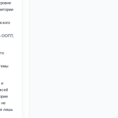
уровне
ритории
йского
в ООПТ,
то
стемы
 и
ксей
ории
 не
ся лишь