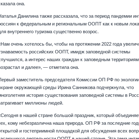
сказала она.
Наталья Данилина также рассказала, что за период пандемии ин
россиян к федеральным и региональным ООПТ как к новым лок
для внутреннего туризма существенно возрос.
«Нам очень хотелось бы, чтобы на протяжении 2022 года увели
узнаваемость российских ООПТ, имидж заповедной системы
улучшился, а интерес наших граждан к заповедным территориям
возрастал и далее», — отметила она.
Первый заместитель председателя Комиссии ОП РФ по экологии
охране окружающей среды Ирина Санникова подчеркнула, что
многолетняя история существования заповедной системы в Рос
затрагивает миллионы людей.
«Сегодня в нашей стране большой праздник, который объединяе
тех, кому небезразлична наша природа. ОП РФ за последние го
открытой и гостеприимной площадкой для обсуждения всех вопр
касающихся деятельности ООПТ в нашей стране. Эта тема инте