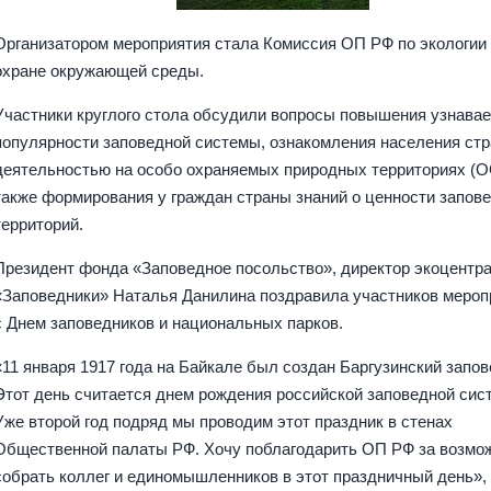
Организатором мероприятия стала Комиссия ОП РФ по экологии
охране окружающей среды.
Участники круглого стола обсудили вопросы повышения узнавае
популярности заповедной системы, ознакомления населения стр
деятельностью на особо охраняемых природных территориях (О
также формирования у граждан страны знаний о ценности запов
территорий.
Президент фонда «Заповедное посольство», директор экоцентр
«Заповедники» Наталья Данилина поздравила участников мероп
с Днем заповедников и национальных парков.
«11 января 1917 года на Байкале был создан Баргузинский запов
Этот день считается днем рождения российской заповедной сис
Уже второй год подряд мы проводим этот праздник в стенах
Общественной палаты РФ. Хочу поблагодарить ОП РФ за возмо
собрать коллег и единомышленников в этот праздничный день»,