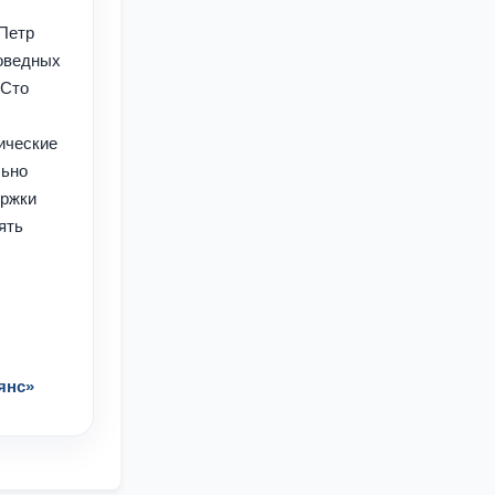
Петр
поведных
«Сто
ические
льно
ержки
ять
янс»