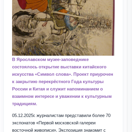
В Ярославском музее-заповеднике
состоялось открытие выставки китайского
искусства «Символ слова». Проект приурочен
к закрытию перекрёстного Года культуры
России и Китая и служит напоминанием о
взаимном интересе и уважении к культурным
традициям.
05.12.2025г. журналистам представили более 70
экспонатов «Первой московской галереи
восточной живописи». Экспозиция знакомит с