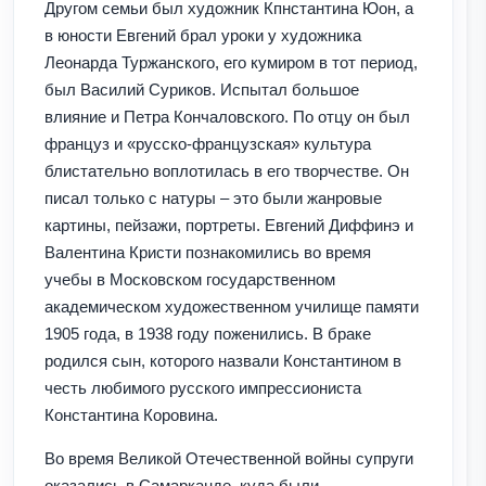
Другом семьи был художник Кпнстантина Юон, а
в юности Евгений брал уроки у художника
Леонарда Туржанского, его кумиром в тот период,
был Василий Суриков. Испытал большое
влияние и Петра Кончаловского. По отцу он был
француз и «русско-французская» культура
блистательно воплотилась в его творчестве. Он
писал только с натуры – это были жанровые
картины, пейзажи, портреты. Евгений Диффинэ и
Валентина Кристи познакомились во время
учебы в Московском государственном
академическом художественном училище памяти
1905 года, в 1938 году поженились. В браке
родился сын, которого назвали Константином в
честь любимого русского импрессиониста
Константина Коровина.
Во время Великой Отечественной войны супруги
оказались в Самарканде, куда были