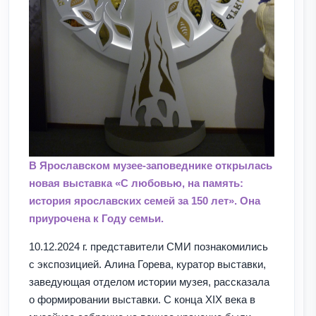
В Ярославском музее-заповеднике открылась
новая выставка «С любовью, на память:
история ярославских семей за 150 лет». Она
приурочена к Году семьи.
10.12.2024 г. представители СМИ познакомились
с экспозицией. Алина Горева, куратор выставки,
заведующая отделом истории музея, рассказала
о формировании выставки. С конца XIX века в