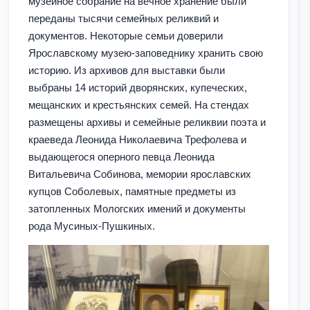
музейное собрание на вечное хранение были
переданы тысячи семейных реликвий и
документов. Некоторые семьи доверили
Ярославскому музею-заповеднику хранить свою
историю. Из архивов для выставки были
выбраны 14 историй дворянских, купеческих,
мещанских и крестьянских семей. На стендах
размещены архивы и семейные реликвии поэта и
краеведа Леонида Николаевича Трефолева и
выдающегося оперного певца Леонида
Витальевича Собинова, мемории ярославских
купцов Соболевых, памятные предметы из
затопленных Мологских имений и документы
рода Мусиных-Пушкиных.