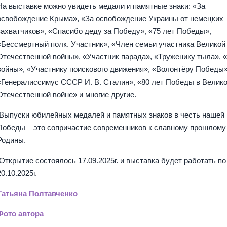
На выставке можно увидеть медали и памятные знаки: «За
освобождение Крыма», «За освобождение Украины от немецких
захватчиков», «Спасибо деду за Победу», «75 лет Победы»,
«Бессмертный полк. Участник», «Член семьи участника Великой
Отечественной войны», «Участник парада», «Труженику тыла», 
войны», «Участнику поискового движения», «Волонтёру Победы»
«Генералиссимус СССР И. В. Сталин», «80 лет Победы в Велик
Отечественной войне» и многие другие.
Выпуски юбилейных медалей и памятных знаков в честь нашей
Победы – это сопричастие современников к славному прошлому
Родины.
Открытие состоялось 17.09.2025г. и выставка будет работать по
20.10.2025г.
Татьяна Полтавченко
Фото автора