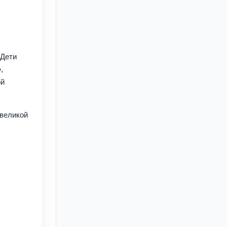
«Дети
,
ой
 великой