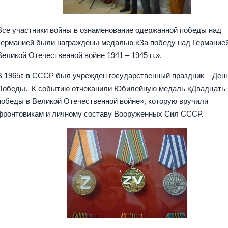
Все участники войны в ознаменование одержанной победы над
Германией были награждены медалью «За победу над Германией
Великой Отечественной войне 1941 – 1945 гг.».
В 1965г. в СССР был учрежден государственный праздник – Ден
Победы. К событию отчеканили Юбилейную медаль «Двадцать 
победы в Великой Отечественной войне», которую вручили
фронтовикам и личному составу Вооруженных Сил СССР.