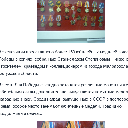
В экспозиции представлено более 150 юбилейных медалей в че
Победы в копиях, собранных Станиславом Степановым – инжен
строителем, краеведом и коллекционером из города Малояросл
Калужской области.
В честь Дня Победы ежегодно чеканятся различные монеты и же
юбилейным датам дополнительно выпускаются памятные медал
наградные знаки. Среди наград, выпущенных в СССР в послево
время, особое место занимают юбилейные медали. Традицию
продолжили и сейчас.