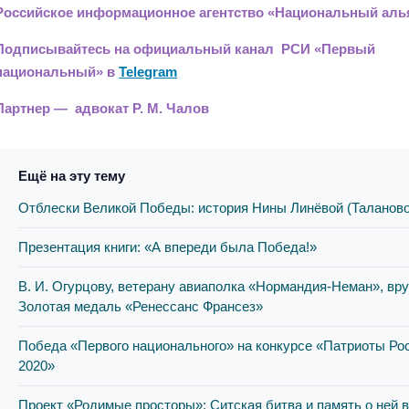
Российское информационное агентство «Национальный аль
Подписывайтесь на официальный канал РСИ «Первый
национальный» в
Telegram
Партнер — адвокат Р. М. Чалов
Ещё на эту тему
Отблески Великой Победы: история Нины Линёвой (Таланово
Презентация книги: «А впереди была Победа!»
В. И. Огурцову, ветерану авиаполка «Нормандия-Неман», вр
Золотая медаль «Ренессанс Франсез»
Победа «Первого национального» на конкурсе «Патриоты Ро
2020»
Проект «Родимые просторы»: Ситская битва и память о ней 