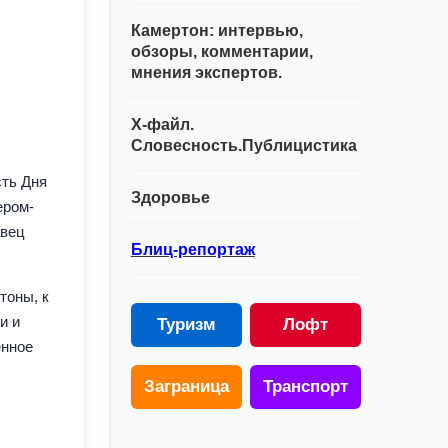
Камертон: интервью,
обзоры, комментарии,
мнения экспертов.
Х-файл.
Словесность.Публицистика
сть Дня
Здоровье
ером-
авец
Блиц-репортаж
тоны, к
и и
Туризм
Лофт
енное
Заграница
Транспорт