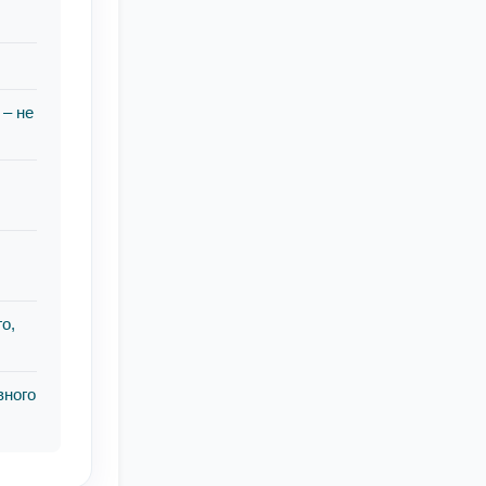
 – не
и
о,
вного