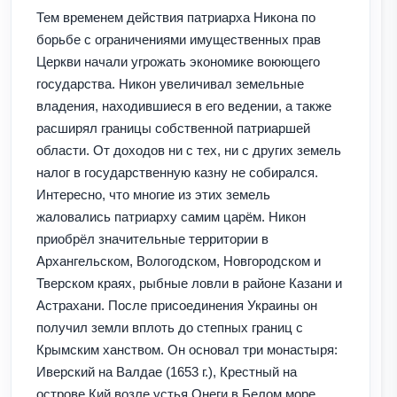
Тем временем действия патриарха Никона по
борьбе с ограничениями имущественных прав
Церкви начали угрожать экономике воюющего
государства. Никон увеличивал земельные
владения, находившиеся в его ведении, а также
расширял границы собственной патриаршей
области. От доходов ни с тех, ни с других земель
налог в государственную казну не собирался.
Интересно, что многие из этих земель
жаловались патриарху самим царём. Никон
приобрёл значительные территории в
Архангельском, Вологодском, Новгородском и
Тверском краях, рыбные ловли в районе Казани и
Астрахани. После присоединения Украины он
получил земли вплоть до степных границ с
Крымским ханством. Он основал три монастыря:
Иверский на Валдае (1653 г.), Крестный на
острове Кий возле устья Онеги в Белом море