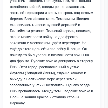
участник – Швеция. Пользуясь тем, что Польша
ослаблена войной, шведы решили захватить
часть её территории и взять контроль над южным
берегом Балтийского моря. Тем самым Швеция
становилась главенствующей державой в
Балтийском регионе. Польский король, понимая,
что не может вести войну на два фронта,
заключил с московским царём перемирие. Но
ещё до этого царь объявил войну Швеции. Он
почему-то был уверен в возможности войны на
два фронта. Русские войска двинулись в сторону
Риги. Этот город, расположенный в устье
Даугавы (Западной Двины), служил ключом к
выходу в Балтийское море через земли,
завоёванные у Речи Посполитой. Однако осада
Риги провалилась. Между тем шведские войска в
Польше заняли Краков и столицу страны
Варшаву.