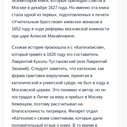
экземпляров книги, которые прилюдно сожгли в
Москве в декабре 1627 года. Но именно эта книга
стала одной из первых, подготовленных к печати
«Учительным братством» киевских монахов в
1652 году в ходе реформы московской книжности
при царе Алексее Михайловиче.
Схожая история произошла и с «Катехизисом»,
который привёз в 1626 году его составитель
Лаврентий Куколь-Тустановский (или Лаврентий
Зизаний). Следует заметить, что катехизис как
форма трактовки вероучения, принятая в
католической и униатской среде, не был в ходу в
Московской церкви. Это понимал и автор, но он
пострадал в Литве за веру и прибыл в Москву
беженцем, поэтому рассчитывал на
благосклонность патриарха. Филарет отдал
«Катехизис» своим советникам, которые дали
положительный отзыв о книге. В то время в