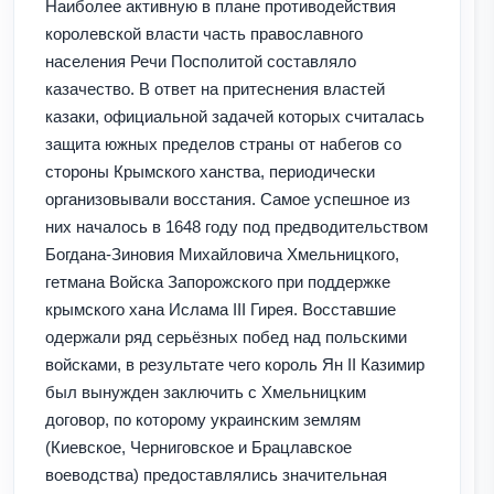
Наиболее активную в плане противодействия
королевской власти часть православного
населения Речи Посполитой составляло
казачество. В ответ на притеснения властей
казаки, официальной задачей которых считалась
защита южных пределов страны от набегов со
стороны Крымского ханства, периодически
организовывали восстания. Самое успешное из
них началось в 1648 году под предводительством
Богдана-Зиновия Михайловича Хмельницкого,
гетмана Войска Запорожского при поддержке
крымского хана Ислама III Гирея. Восставшие
одержали ряд серьёзных побед над польскими
войсками, в результате чего король Ян II Казимир
был вынужден заключить с Хмельницким
договор, по которому украинским землям
(Киевское, Черниговское и Брацлавское
воеводства) предоставлялись значительная