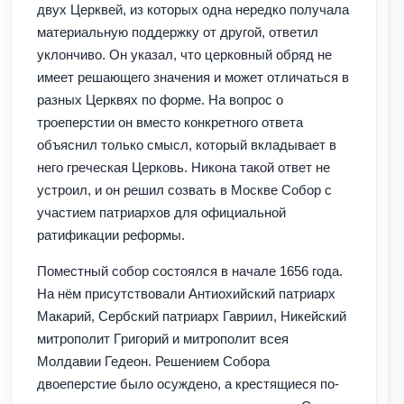
двух Церквей, из которых одна нередко получала
материальную поддержку от другой, ответил
уклончиво. Он указал, что церковный обряд не
имеет решающего значения и может отличаться в
разных Церквях по форме. На вопрос о
троеперстии он вместо конкретного ответа
объяснил только смысл, который вкладывает в
него греческая Церковь. Никона такой ответ не
устроил, и он решил созвать в Москве Собор с
участием патриархов для официальной
ратификации реформы.
Поместный собор состоялся в начале 1656 года.
На нём присутствовали Антиохийский патpиаpх
Макаpий, Сеpбский патpиаpх Гавpиил, Hикейский
митpополит Гpигоpий и митрополит всея
Молдавии Гедеон. Решением Собора
двоеперстие было осуждено, а крестящиеся по-