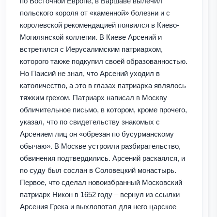
по Восточной Европе, в Варшаве вылечил
польского короля от «каменной» болезни и с
королевской рекомендацией появился в Киево-
Могилянской коллегии. В Киеве Арсений и
встретился с Иерусалимским патриархом,
которого также подкупил своей образованностью.
Но Паисий не знал, что Арсений уходил в
католичество, а это в глазах патриарха являлось
тяжким грехом. Патриарх написал в Москву
обличительное письмо, в котором, кроме прочего,
указал, что по свидетельству знакомых с
Арсением лиц он «обрезан по бусурманскому
обычаю». В Москве устроили разбирательство,
обвинения подтвердились. Арсений раскаялся, и
по суду был сослан в Соловецкий монастырь.
Первое, что сделал новоизбранный Московский
патриарх Никон в 1652 году – вернул из ссылки
Арсения Грека и выхлопотал для него царское