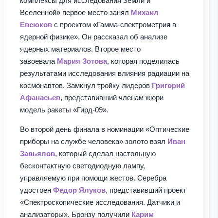
комплексы для исследования Земли и
Вселенной» первое место занял
Михаил
Евсюков
с проектом «Гамма-спектрометрия в
ядерной физике». Он рассказал об анализе
ядерных материалов. Второе место
завоевала
Мария Зотова
, которая поделилась
результатами исследования влияния радиации на
космонавтов. Замкнул тройку лидеров
Григорий
Афанасьев
, представивший членам жюри
модель ракеты «Гирд-09».
Во второй день финала в номинации «Оптические
приборы на службе человека» золото взял
Иван
Завьялов
, который сделал настольную
бесконтактную светодиодную лампу,
управляемую при помощи жестов. Серебра
удостоен
Федор Ялуков
, представивший проект
«Спектроскопические исследования. Датчики и
анализаторы». Бронзу получили
Карим